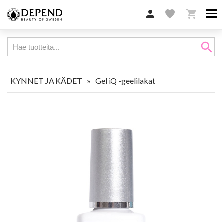

favorite

search
KYNNET JA KÄDET
»
Gel iQ -geelilakat