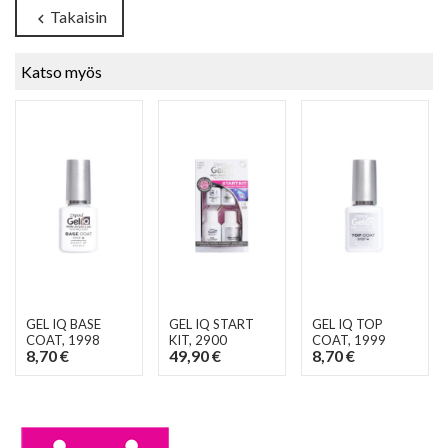
Takaisin
chevron_left
Katso myös
GEL IQ BASE
GEL IQ START
GEL IQ TOP
COAT
, 1998
KIT
, 2900
COAT
, 1999
8,70 €
49,90 €
8,70 €