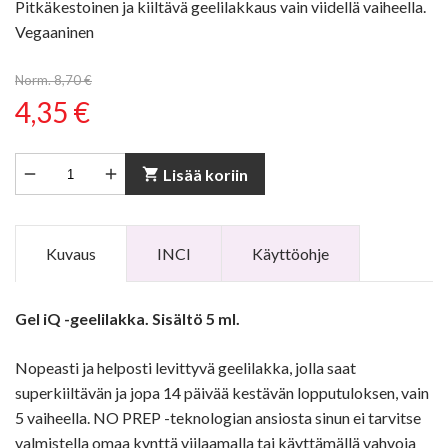
Pitkäkestoinen ja kiiltävä geelilakkaus vain viidellä vaiheella.
Vegaaninen
Norm. 8,70 €
4,35 €


shopping_cart
Lisää koriin
Kuvaus
INCI
Käyttöohje
Gel iQ -geelilakka. Sisältö 5 ml.
Nopeasti ja helposti levittyvä geelilakka, jolla saat
superkiiltävän ja jopa 14 päivää kestävän lopputuloksen, vain
5 vaiheella. NO PREP -teknologian ansiosta sinun ei tarvitse
valmistella omaa kynttä viilaamalla tai käyttämällä vahvoja