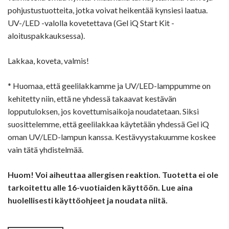
pohjustustuotteita, jotka voivat heikentää kynsiesi laatua.
UV-/LED -valolla kovetettava (Gel iQ Start Kit -
aloituspakkauksessa).
Lakkaa, koveta, valmis!
* Huomaa, että geelilakkamme ja UV/LED-lamppumme on
kehitetty niin, että ne yhdessä takaavat kestävän
lopputuloksen, jos kovettumisaikoja noudatetaan. Siksi
suosittelemme, että geelilakkaa käytetään yhdessä Gel iQ
oman UV/LED-lampun kanssa. Kestävyystakuumme koskee
vain tätä yhdistelmää.
Huom! Voi aiheuttaa allergisen reaktion. Tuotetta ei ole
tarkoitettu alle 16-vuotiaiden käyttöön. Lue aina
huolellisesti käyttöohjeet ja noudata niitä.