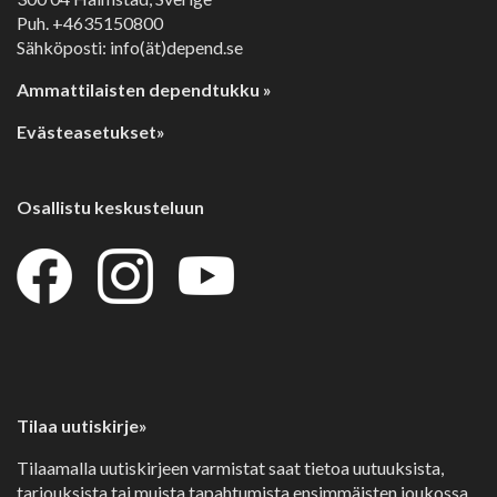
Puh. +4635150800
Sähköposti: info(ät)depend.se
Ammattilaisten dependtukku »
Evästeasetukset»
Osallistu keskusteluun
Tilaa uutiskirje»
Tilaamalla uutiskirjeen varmistat saat tietoa uutuuksista,
tarjouksista tai muista tapahtumista ensimmäisten joukossa.