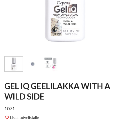
GEL IQ GEELILAKKA WITH A
WILD SIDE
1071
Lisää toivelistalle
favorite_border