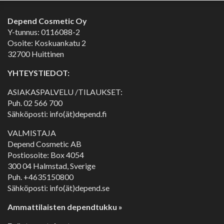
Depend Cosmetic Oy
Y-tunnus: 0116088-2
Osoite: Koskuankatu 2
32700 Huittinen
YHTEYSTIEDOT:
ASIAKASPALVELU /TILAUKSET:
Puh.
02 566 700
Sähköposti: info(ät)depend.fi
VALMISTAJA
Depend Cosmetic AB
Postiosoite: Box 4054
300 04 Halmstad, Sverige
Puh. +4635150800
Sähköposti: info(ät)depend.se
Ammattilaisten dependtukku »