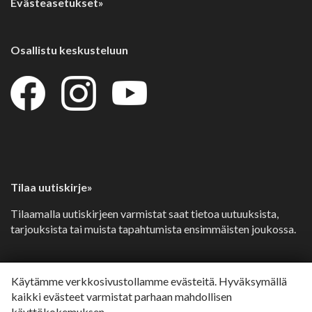
Evästeasetukset»
Osallistu keskusteluun
Tilaa uutiskirje»
Tilaamalla uutiskirjeen varmistat saat tietoa uutuuksista,
tarjouksista tai muista tapahtumista ensimmäisten joukossa.
Depend muilla kielillä
Käytämme verkkosivustollamme evästeitä. Hyväksymällä
kaikki evästeet varmistat parhaan mahdollisen
Svenska»
käyttökokemuksen.