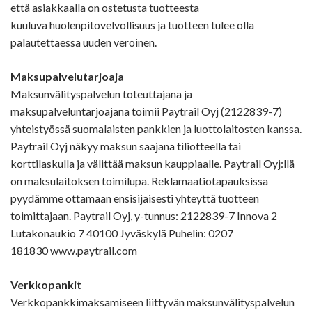
että asiakkaalla on ostetusta tuotteesta
kuuluva huolenpitovelvollisuus ja tuotteen tulee olla
palautettaessa uuden veroinen.
Maksupalvelutarjoaja
Maksunvälityspalvelun toteuttajana ja
maksupalveluntarjoajana toimii Paytrail Oyj (2122839-7)
yhteistyössä suomalaisten pankkien ja luottolaitosten kanssa.
Paytrail Oyj näkyy maksun saajana tiliotteella tai
korttilaskulla ja välittää maksun kauppiaalle. Paytrail Oyj:llä
on maksulaitoksen toimilupa. Reklamaatiotapauksissa
pyydämme ottamaan ensisijaisesti yhteyttä tuotteen
toimittajaan. Paytrail Oyj, y-tunnus: 2122839-7 Innova 2
Lutakonaukio 7 40100 Jyväskylä Puhelin: 0207
181830 www.paytrail.com
Verkkopankit
Verkkopankkimaksamiseen liittyvän maksunvälityspalvelun