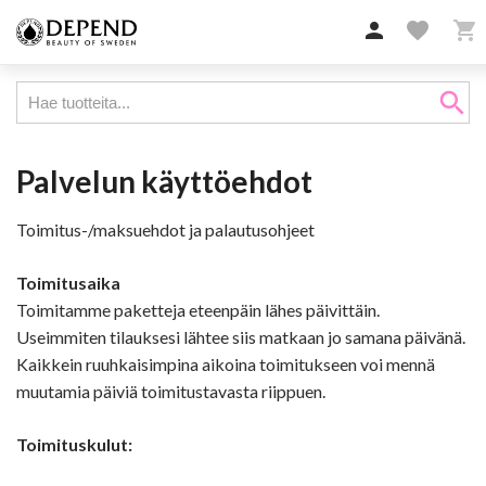

favorite

search
Palvelun käyttöehdot
Toimitus-/maksuehdot ja palautusohjeet
Toimitusaika
Toimitamme paketteja eteenpäin lähes päivittäin.
Useimmiten tilauksesi lähtee siis matkaan jo samana päivänä.
Kaikkein ruuhkaisimpina aikoina toimitukseen voi mennä
muutamia päiviä toimitustavasta riippuen.
Toimituskulut: