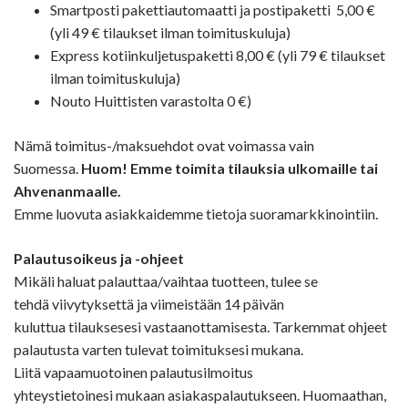
Smartposti pakettiautomaatti ja postipaketti 5,00 €
(yli 49 € tilaukset ilman toimituskuluja)
Express kotiinkuljetuspaketti 8,00 € (yli 79 € tilaukset
ilman toimituskuluja)
Nouto Huittisten varastolta 0 €)
Nämä toimitus-/maksuehdot ovat voimassa vain
Suomessa.
Huom! Emme toimita tilauksia ulkomaille tai
Ahvenanmaalle.
Emme luovuta asiakkaidemme tietoja suoramarkkinointiin.
Palautusoikeus ja -ohjeet
Mikäli haluat palauttaa/vaihtaa tuotteen, tulee se
tehdä viivytyksettä ja viimeistään 14 päivän
kuluttua tilauksesesi vastaanottamisesta. Tarkemmat ohjeet
palautusta varten tulevat toimituksesi mukana.
Liitä vapaamuotoinen palautusilmoitus
yhteystietoinesi mukaan asiakaspalautukseen. Huomaathan,