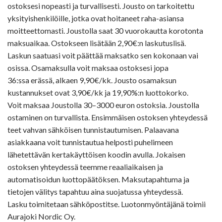
ostoksesi nopeasti ja turvallisesti. Jousto on tarkoitettu
yksityishenkilöille, jotka ovat hoitaneet raha-asiansa
moitteettomasti. Joustolla saat 30 vuorokautta korotonta
maksuaikaa. Ostokseen lisätään 2,90€:n laskutuslisä.
Laskun saatuasi voit päättää maksatko sen kokonaan vai
osissa. Osamaksulla voit maksaa ostoksesi jopa
36:ssa erässä, alkaen 9,90€/kk. Jousto osamaksun
kustannukset ovat 3,90€/kk ja 19,90%:n luottokorko.
Voit maksaa Joustolla 30–3000 euron ostoksia. Joustolla
ostaminen on turvallista. Ensimmäisen ostoksen yhteydessä
teet vahvan sähköisen tunnistautumisen. Palaavana
asiakkaana voit tunnistautua helposti puhelimeen
lähetettävän kertakäyttöisen koodin avulla. Jokaisen
ostoksen yhteydessä teemme reaaliaikaisen ja
automatisoidun luottopäätöksen. Maksutapahtuma ja
tietojen välitys tapahtuu aina suojatussa yhteydessä.
Lasku toimitetaan sähköpostitse. Luotonmyöntäjänä toimii
Aurajoki Nordic Oy.