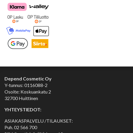
Depend Cosmetic Oy
Y-tunnus: 0116088-2
Osoite: Koskuankatu 2
32700 Huittinen
YHTEYSTIEDOT:
ASIAKASPALVELU /TILAUKSET:
Puh.
02 566 700