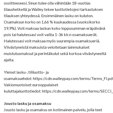
osoitteeseesi. Sinun tulee olla vähintään 18-vuotias
tilaushetkellä ja Walley tekee luottotietojesi tarkastuksen
tilauksen yhteydessä. Ensimmäinen lasku on kuluton.
Osamaksun korko on 1,66 % kuukaudessa (vuoksikorko
19,9%). Voit maksaa laskun koko loppusumman eräpäivänä
pois tai halutessasi voit valita 1-36 kk:n osamaksuerät.
Halutessasi voit maksaa myös suurempia osamaksueriä.
Viivästyneistä maksuista veloitetaan lainmukaiset
muistutusmaksut ja perintäkulut sekä korkoa viivästyneeltä
ajalta.
Yleiset lasku-, tililuotto- ja
osamaksuehdot: https://cdn.walleypay.com/terms/Terms_FI.pd
Vakiomuotoiset eurooppalaiset
kuluttajaluottotiedot: https://cdn.walleypay.com/terms/SECCI_
Jousto lasku ja osamaksu
Jousto lasku ja osamaksu on kotimainen palvelu, jolla teet