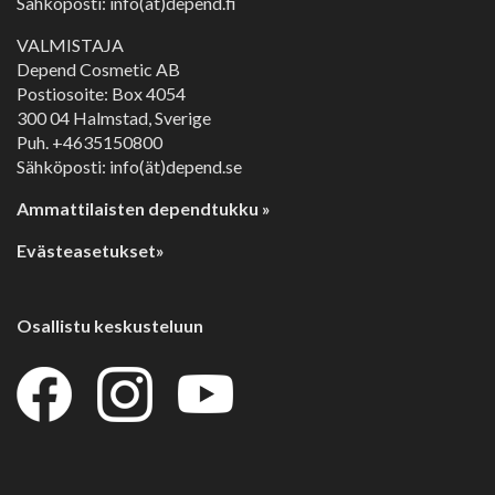
Sähköposti: info(ät)depend.fi
VALMISTAJA
Depend Cosmetic AB
Postiosoite: Box 4054
300 04 Halmstad, Sverige
Puh. +4635150800
Sähköposti: info(ät)depend.se
Ammattilaisten dependtukku »
Evästeasetukset»
Osallistu keskusteluun