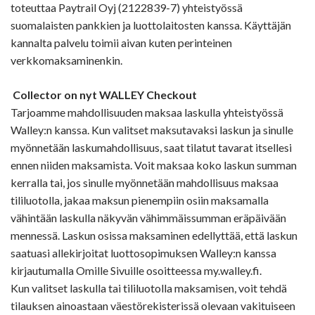
toteuttaa Paytrail Oyj (2122839-7) yhteistyössä
suomalaisten pankkien ja luottolaitosten kanssa. Käyttäjän
kannalta palvelu toimii aivan kuten perinteinen
verkkomaksaminenkin.
Collector on nyt WALLEY Checkout
Tarjoamme mahdollisuuden maksaa laskulla yhteistyössä
Walley:n kanssa. Kun valitset maksutavaksi laskun ja sinulle
myönnetään laskumahdollisuus, saat tilatut tavarat itsellesi
ennen niiden maksamista. Voit maksaa koko laskun summan
kerralla tai, jos sinulle myönnetään mahdollisuus maksaa
tililuotolla, jakaa maksun pienempiin osiin maksamalla
vähintään laskulla näkyvän vähimmäissumman eräpäivään
mennessä. Laskun osissa maksaminen edellyttää, että laskun
saatuasi allekirjoitat luottosopimuksen Walley:n kanssa
kirjautumalla Omille Sivuille osoitteessa my.walley.fi.
Kun valitset laskulla tai tililuotolla maksamisen, voit tehdä
tilauksen ainoastaan väestörekisterissä olevaan vakituiseen