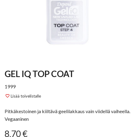
GEL IQ TOP COAT
1999
Lisää toivelistalle
favorite_border
Pitkäkestoinen ja kiiltävä geelilakkaus vain viidellä vaiheella.
Vegaaninen
8,70 €