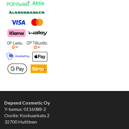
Depend Cosmetic Oy
Y-tunnus: 0116088-2
Osoite: Koskuankatu 2
32700 Huittinen