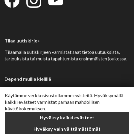
Tilaa uutiskirje»
Tilaamalla uutiskirjeen varmistat saat tietoa uutuuksista,
tarjouksista tai muista tapahtumista ensimmäisten joukossa.
Depend muilla kielillä
Svenska»
Käytämme verkkosivustollamme evästeitä. Hyväksymällä
Dansk»
kaikki evästeet varmistat parhaan mahdollisen
käyttökokemuksen.
Norsk»
Hyväksy kaikki evästeet
English»
Hyväksy vain välttämättömät