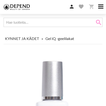

favorite

search
KYNNET JA KÄDET
»
Gel iQ -geelilakat