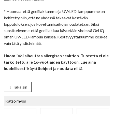
* Huomaa, että geelilakkamme ja UV/LED-lamppumme on
kehitetty niin, että ne yhdessä takaavat kestävän
lopputuloksen, jos kovettumisaikoja noudatetaan. Siksi
suosittelemme, että geelilakkaa käytetään yhdessä Gel iQ
oman UV/LED-lampun kanssa. Kestävyystakuumme koskee
vain tätä yhdistelmää.
Huom! Voi aiheuttaa allergisen reaktion. Tuotetta ei ole
tarkoitettu alle 16-vuotiaiden käyttöön. Lue aina
huolellisesti käyttöohjeet ja noudata niitä.
Takaisin
chevron_left
Katso myös