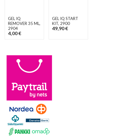
GEL IQ
GEL IQ START
REMOVER 35 ML
,
KIT
, 2900
49,90 €
2904
4,00 €