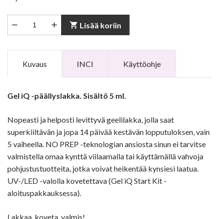


shopping_cart
Lisää koriin
Kuvaus
INCI
Käyttöohje
Gel iQ -päällyslakka. Sisältö 5 ml.
Nopeasti ja helposti levittyvä geelilakka, jolla saat
superkiiltävän ja jopa 14 päivää kestävän lopputuloksen, vain
5 vaiheella. NO PREP -teknologian ansiosta sinun ei tarvitse
valmistella omaa kynttä viilaamalla tai käyttämällä vahvoja
pohjustustuotteita, jotka voivat heikentää kynsiesi laatua.
UV-/LED -valolla kovetettava (Gel iQ Start Kit -
aloituspakkauksessa).
Lakkaa, koveta, valmis!