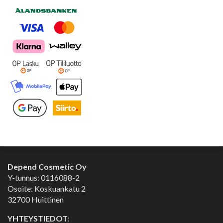
Depend Cosmetic Oy
Y-tunnus: 0116088-2
Osoite: Koskuankatu 2
32700 Huittinen
YHTEYSTIEDOT: