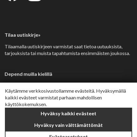
Tilaa uutiskirje»
Tilaamalla uutiskirjeen varmistat saat tietoa uutuuksista,
tarjouksista tai muista tapahtumista ensimmäisten joukossa.
Depend muilla kielillä
Svenska»
Käytämme verkkosivustollamme evästeitä. Hyväksymällä
Dansk»
kaikki evästeet varmistat parhaan mahdollisen
käyttökokemuksen.
Norsk»
Hyväksy kaikki evästeet
English»
Hyväksy vain välttämättömät
Evästeasetukset