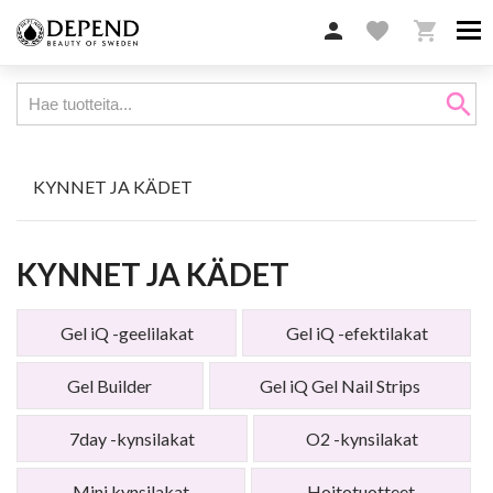

favorite

search
KYNNET JA KÄDET
KYNNET JA KÄDET
Gel iQ -geelilakat
Gel iQ -efektilakat
Gel Builder
Gel iQ Gel Nail Strips
7day -kynsilakat
O2 -kynsilakat
Mini kynsilakat
Hoitotuotteet