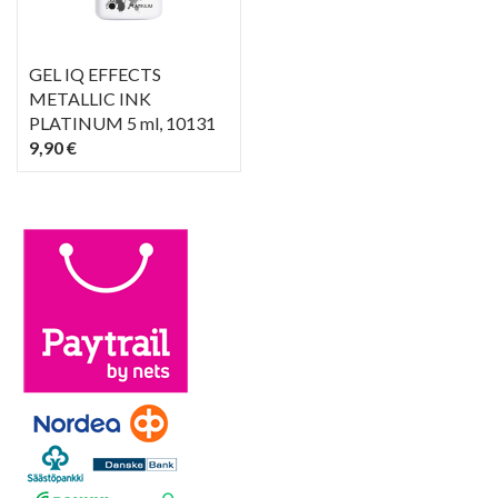
GEL IQ EFFECTS
METALLIC INK
PLATINUM 5 ml
, 10131
9,90 €
PIKAKATSELU
visibility