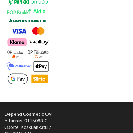
Depend Cosmetic Oy
Y-tunnus: 0116088-2
Osoite: Koskuankatu 2