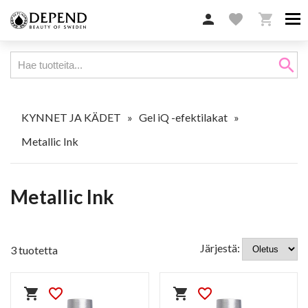

favorite

search
KYNNET JA KÄDET
»
Gel iQ -efektilakat
»
Metallic Ink
Metallic Ink
Järjestä:
3 tuotetta
shopping_cart
favorite_border
shopping_cart
favorite_border