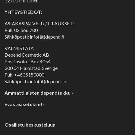
32700 Huittinen
YHTEYSTIEDOT:
ASIAKASPALVELU /TILAUKSET:
Puh.
02 566 700
Sähköposti: info(ät)depend.fi
VALMISTAJA
Depend Cosmetic AB
Postiosoite: Box 4054
300 04 Halmstad, Sverige
Puh. +4635150800
Sähköposti: info(ät)depend.se
Ammattilaisten dependtukku »
Evästeasetukset»
Osallistu keskusteluun