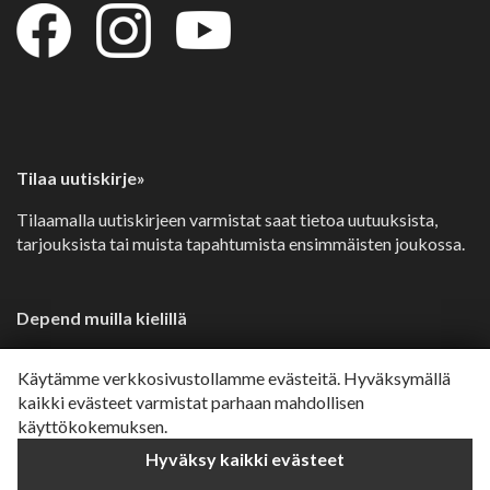
Tilaa uutiskirje»
Tilaamalla uutiskirjeen varmistat saat tietoa uutuuksista,
tarjouksista tai muista tapahtumista ensimmäisten joukossa.
Depend muilla kielillä
Svenska»
Käytämme verkkosivustollamme evästeitä. Hyväksymällä
Dansk»
kaikki evästeet varmistat parhaan mahdollisen
käyttökokemuksen.
Norsk»
Hyväksy kaikki evästeet
English»