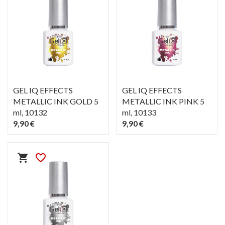
GEL IQ EFFECTS
GEL IQ EFFECTS
METALLIC INK GOLD 5
METALLIC INK PINK 5
ml
, 10132
ml
, 10133
9,90 €
9,90 €
PIKAKATSELU
PIKAKATSELU
visibility
visibility
shopping_cart
favorite_border