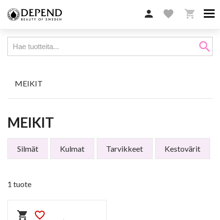

favorite

search
MEIKIT
MEIKIT
Silmät
Kulmat
Tarvikkeet
Kestovärit
1 tuote
shopping_cart
favorite_border