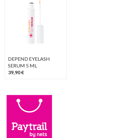
DEPEND EYELASH
SERUM 5 ML
39,90 €
PIKAKATSELU
visibility