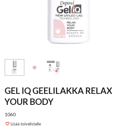
GEL IQ GEELILAKKA RELAX
YOUR BODY
1060
Lisää toivelistalle
favorite_border