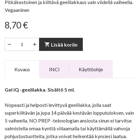
Pitkäkestoinen ja kiiltävä geelilakkaus vain viidellä vaiheella.
Vegaaninen
8,70 €


shopping_cart
Lisää koriin
Kuvaus
INCI
Käyttöohje
Gel iQ -geelilakka. Sisältö 5 ml.
Nopeasti ja helposti levittyvä geelilakka, jolla saat
superkiiltävän ja jopa 14 päivää kestävän lopputuloksen, vain
5 vaiheella. NO PREP -teknologian ansiosta sinun ei tarvitse
valmistella omaa kynttä viilaamalla tai käyttämällä vahvoja
pohjustustuotteita, jotka voivat heikentää kynsiesi laatua.