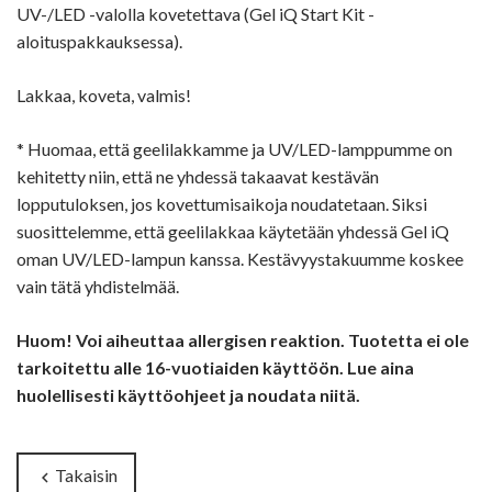
UV-/LED -valolla kovetettava (Gel iQ Start Kit -
aloituspakkauksessa).
Lakkaa, koveta, valmis!
* Huomaa, että geelilakkamme ja UV/LED-lamppumme on
kehitetty niin, että ne yhdessä takaavat kestävän
lopputuloksen, jos kovettumisaikoja noudatetaan. Siksi
suosittelemme, että geelilakkaa käytetään yhdessä Gel iQ
oman UV/LED-lampun kanssa. Kestävyystakuumme koskee
vain tätä yhdistelmää.
Huom! Voi aiheuttaa allergisen reaktion. Tuotetta ei ole
tarkoitettu alle 16-vuotiaiden käyttöön. Lue aina
huolellisesti käyttöohjeet ja noudata niitä.
Takaisin
chevron_left