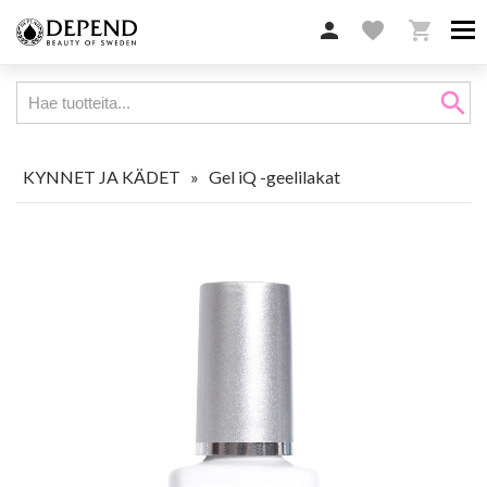

favorite

search
KYNNET JA KÄDET
»
Gel iQ -geelilakat