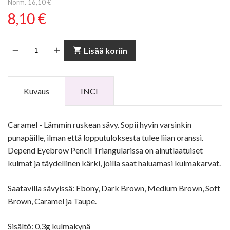
Norm. 16,10 €
8,10 €


shopping_cart
Lisää koriin
Kuvaus
INCI
Caramel - Lämmin ruskean sävy. Sopii hyvin varsinkin
punapäille, ilman että lopputuloksesta tulee liian oranssi.
Depend Eyebrow Pencil Triangularissa on ainutlaatuiset
kulmat ja täydellinen kärki, joilla saat haluamasi kulmakarvat.
Saatavilla sävyissä: Ebony, Dark Brown, Medium Brown, Soft
Brown, Caramel ja Taupe.
Sisältö: 0,3g kulmakynä