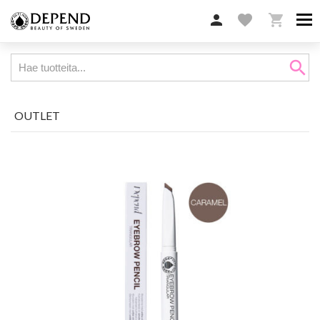

favorite

search
OUTLET