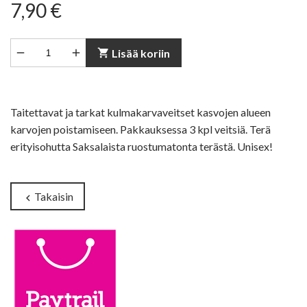
7,90 €


shopping_cart
Lisää koriin
Taitettavat ja tarkat kulmakarvaveitset kasvojen alueen
karvojen poistamiseen. Pakkauksessa 3 kpl veitsiä. Terä
erityisohutta Saksalaista ruostumatonta terästä. Unisex!
Takaisin
chevron_left