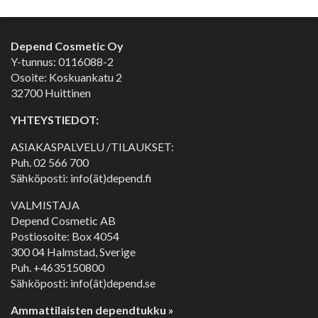
Depend Cosmetic Oy
Y-tunnus: 0116088-2
Osoite: Koskuankatu 2
32700 Huittinen
YHTEYSTIEDOT:
ASIAKASPALVELU /TILAUKSET:
Puh.
02 566 700
Sähköposti: info(ät)depend.fi
VALMISTAJA
Depend Cosmetic AB
Postiosoite: Box 4054
300 04 Halmstad, Sverige
Puh. +4635150800
Sähköposti: info(ät)depend.se
Ammattilaisten dependtukku »