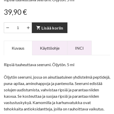
39,90 €


shopping_cart
Lisää koriin
Kuvaus
Käyttöohje
INCI
Ripsiä tuuheuttava seerumi. Öljytön. 5 ml
Öljytön seerumi, jossa on ainutlaatuinen yhdistelmä peptidejä,
puna-apilaa, aminohappoja ja pantenolia. Seerumi edistää
solujen uudistumista, vahvistaa ripsiä ja parantaa niiden
kasvua. Se kosteuttaa ja suojaa ripsiä ja parantaa niiden
vastustuskykyä. Kamomilla ja karhunvatukka ovat
tehokkaita antioksidantteja, joilla on rauhoittava vaikutus.