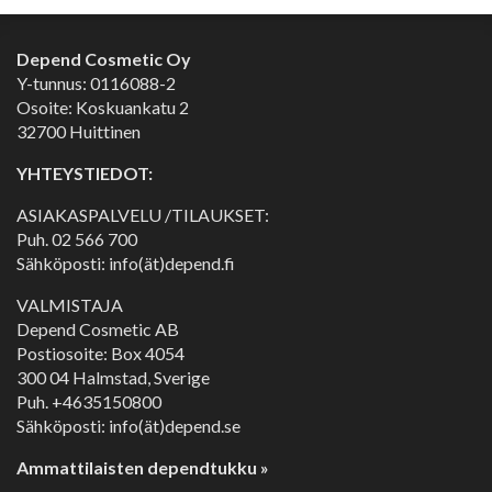
Depend Cosmetic Oy
Y-tunnus: 0116088-2
Osoite: Koskuankatu 2
32700 Huittinen
YHTEYSTIEDOT:
ASIAKASPALVELU /TILAUKSET:
Puh.
02 566 700
Sähköposti: info(ät)depend.fi
VALMISTAJA
Depend Cosmetic AB
Postiosoite: Box 4054
300 04 Halmstad, Sverige
Puh. +4635150800
Sähköposti: info(ät)depend.se
Ammattilaisten dependtukku »