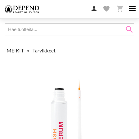

favorite

search
MEIKIT
»
Tarvikkeet