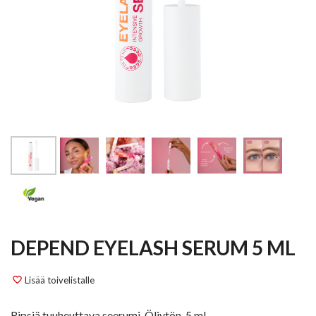
DEPEND EYELASH SERUM 5 ML
Lisää toivelistalle
favorite_border
Ripsiä tuuheuttava seerumi. Öljytön. 5 ml