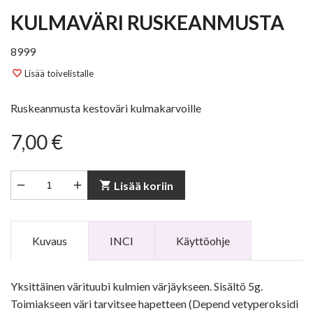
KULMAVÄRI RUSKEANMUSTA
8999
Lisää toivelistalle
favorite_border
Ruskeanmusta kestoväri kulmakarvoille
7,00 €


shopping_cart
Lisää koriin
Kuvaus
INCI
Käyttöohje
Yksittäinen värituubi kulmien värjäykseen. Sisältö 5g.
Toimiakseen väri tarvitsee hapetteen (Depend vetyperoksidi