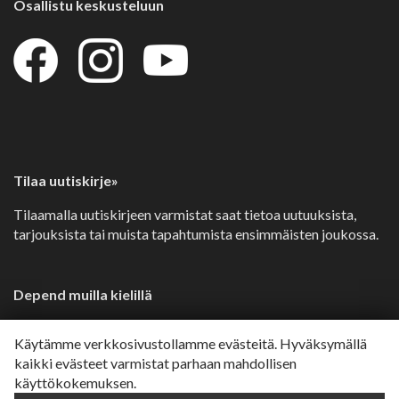
Osallistu keskusteluun
Tilaa uutiskirje»
Tilaamalla uutiskirjeen varmistat saat tietoa uutuuksista,
tarjouksista tai muista tapahtumista ensimmäisten joukossa.
Depend muilla kielillä
Svenska»
Käytämme verkkosivustollamme evästeitä. Hyväksymällä
Dansk»
kaikki evästeet varmistat parhaan mahdollisen
käyttökokemuksen.
Norsk»