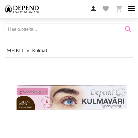

favorite

search
MEIKIT
»
Kulmat