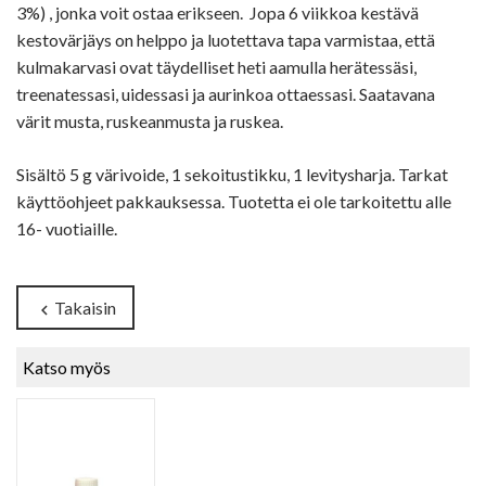
3%) , jonka voit ostaa erikseen. Jopa 6 viikkoa kestävä
kestovärjäys on helppo ja luotettava tapa varmistaa, että
kulmakarvasi ovat täydelliset heti aamulla herätessäsi,
treenatessasi, uidessasi ja aurinkoa ottaessasi. Saatavana
värit musta, ruskeanmusta ja ruskea.
Sisältö 5 g värivoide, 1 sekoitustikku, 1 levitysharja. Tarkat
käyttöohjeet pakkauksessa. Tuotetta ei ole tarkoitettu alle
16- vuotiaille.
Takaisin
chevron_left
Katso myös