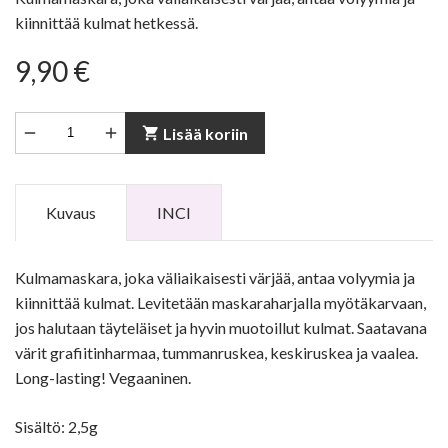
kiinnittää kulmat hetkessä.
9,90 €


shopping_cart
Lisää koriin
Kuvaus
INCI
Kulmamaskara, joka väliaikaisesti värjää, antaa volyymia ja
kiinnittää kulmat. Levitetään maskaraharjalla myötäkarvaan,
jos halutaan täyteläiset ja hyvin muotoillut kulmat. Saatavana
värit grafiitinharmaa, tummanruskea, keskiruskea ja vaalea.
Long-lasting! Vegaaninen.
Sisältö: 2,5g