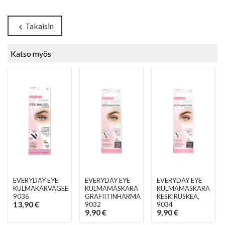
Takaisin
chevron_left
Katso myös
EVERYDAY EYE
EVERYDAY EYE
EVERYDAY EYE
KULMAKARVAGEELI
,
KULMAMASKARA
KULMAMASKARA
9036
GRAFIITINHARMAA
,
KESKIRUSKEA
,
13,90 €
9032
9034
9,90 €
9,90 €