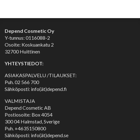
Depend Cosmetic Oy
Y-tunnus: 0116088-2
Osoite: Koskuankatu 2
32700 Huittinen
YHTEYSTIEDOT:
ASIAKASPALVELU /TILAUKSET:
Puh.
02 566 700
Sähköposti: info(ät)depend.fi
VALMISTAJA
Depend Cosmetic AB
Postiosoite: Box 4054
300 04 Halmstad, Sverige
Puh. +4635150800
Sähköposti: info(ät)depend.se