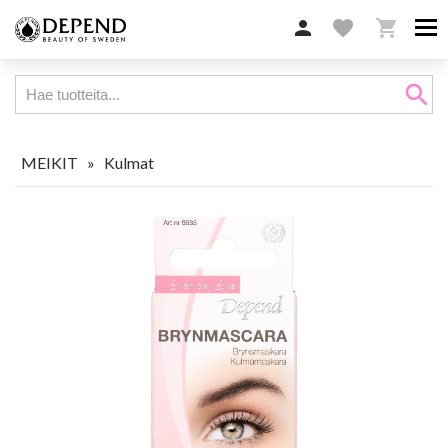

favorite

search
MEIKIT
»
Kulmat