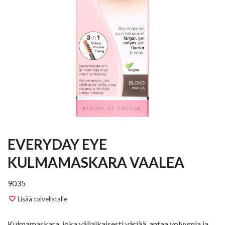
EVERYDAY EYE
KULMAMASKARA VAALEA
9035
Lisää toivelistalle
favorite_border
Kulmamaskara, joka väliaikaisesti värjää, antaa volyymia ja