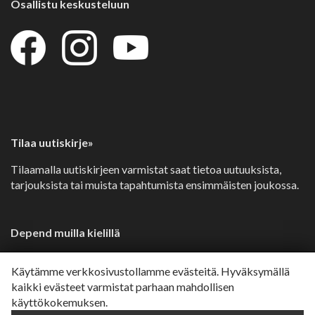
Osallistu keskusteluun
Tilaa uutiskirje»
Tilaamalla uutiskirjeen varmistat saat tietoa uutuuksista,
tarjouksista tai muista tapahtumista ensimmäisten joukossa.
Depend muilla kielillä
Svenska»
Käytämme verkkosivustollamme evästeitä. Hyväksymällä
Dansk»
kaikki evästeet varmistat parhaan mahdollisen
käyttökokemuksen.
Norsk»