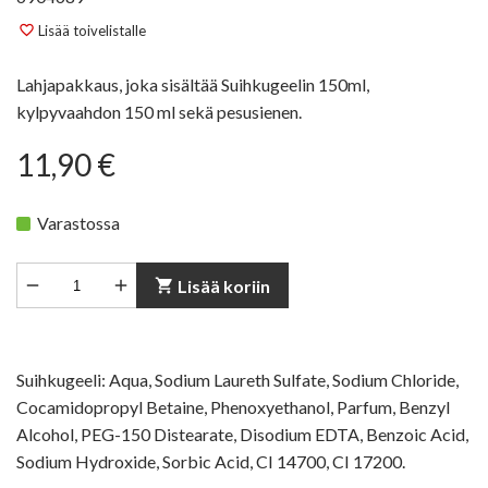
Lisää toivelistalle
favorite_border
Lahjapakkaus, joka sisältää Suihkugeelin 150ml,
kylpyvaahdon 150 ml sekä pesusienen.
11,90 €
Varastossa


shopping_cart
Lisää koriin
Suihkugeeli: Aqua, Sodium Laureth Sulfate, Sodium Chloride,
Cocamidopropyl Betaine, Phenoxyethanol, Parfum, Benzyl
Alcohol, PEG-150 Distearate, Disodium EDTA, Benzoic Acid,
Sodium Hydroxide, Sorbic Acid, CI 14700, CI 17200.