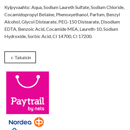
Kylpyvaahto: Aqua, Sodium Laureth Sulfate, Sodium Chloride,
Cocamidopropyl Betaine, Phenoxyethanol, Parfum, Benzyl
Alcohol, Glycol Distearate, PEG-150 Distearate, Disodium
EDTA, Benzoic Acid, Cocamide MEA, Laureth-10, Sodium
Hydroxide, Sorbic Acid, CI 14700, CI 17200.
Takaisin
chevron_left