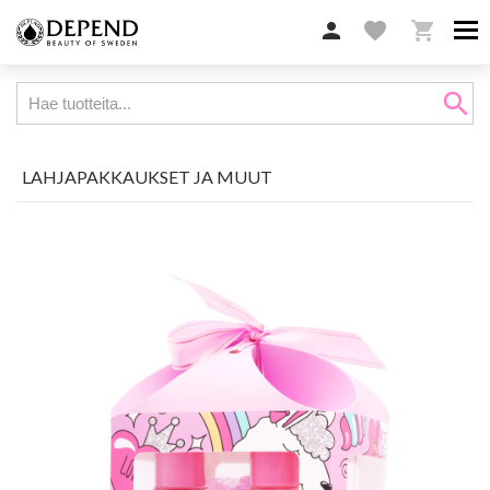

favorite

search
LAHJAPAKKAUKSET JA MUUT