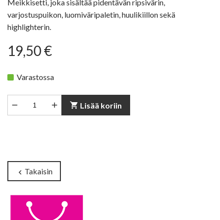
Meikkisetti, joka sisältää pidentävän ripsivärin,
varjostuspuikon, luomiväripaletin, huulikiillon sekä
highlighterin.
19,50 €
Varastossa


shopping_cart
Lisää koriin
Takaisin
chevron_left