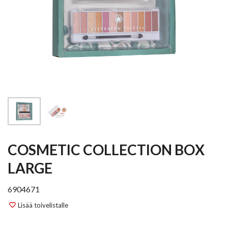
COSMETIC COLLECTION BOX
LARGE
6904671
Lisää toivelistalle
favorite_border