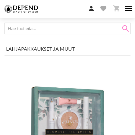

favorite

search
LAHJAPAKKAUKSET JA MUUT