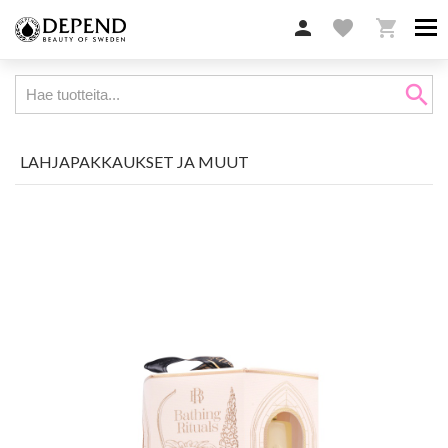

favorite

search
LAHJAPAKKAUKSET JA MUUT