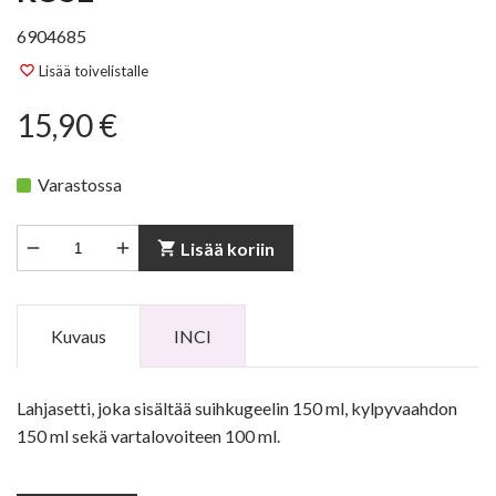
6904685
Lisää toivelistalle
favorite_border
15,90 €
Varastossa


shopping_cart
Lisää koriin
Kuvaus
INCI
Lahjasetti, joka sisältää suihkugeelin 150 ml, kylpyvaahdon
150 ml sekä vartalovoiteen 100 ml.