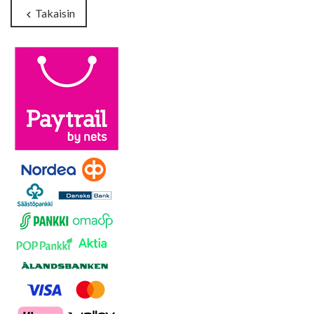
Takaisin
chevron_left