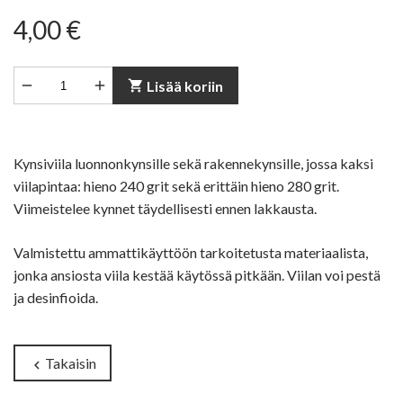
4,00 €


shopping_cart
Lisää koriin
Kynsiviila luonnonkynsille sekä rakennekynsille, jossa kaksi
viilapintaa: hieno 240 grit sekä erittäin hieno 280 grit.
Viimeistelee kynnet täydellisesti ennen lakkausta.
Valmistettu ammattikäyttöön tarkoitetusta materiaalista,
jonka ansiosta viila kestää käytössä pitkään. Viilan voi pestä
ja desinfioida.
Takaisin
chevron_left