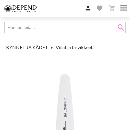

favorite

search
KYNNET JA KÄDET
»
Viilat ja tarvikkeet