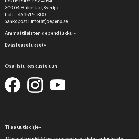
Postiosoite: Box 4054
300 04 Halmstad, Sverige
Puh. +4635150800
Sähköposti: info(ät)depend.se
Ammattilaisten dependtukku »
Evästeasetukset»
Osallistu keskusteluun
Tilaa uutiskirje»
Tilaamalla uutiskirjeen varmistat saat tietoa uutuuksista,