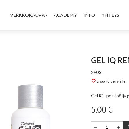
VERKKOKAUPPA
ACADEMY
INFO
YHTEYS
GEL IQ 
2903
Lisää toivelistalle
favorite_border
Gel iQ -poistoöljy 
5,00 €


sho