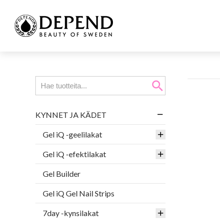
search
KYNNET JA KÄDET
Gel iQ -geelilakat
Gel iQ -efektilakat
Gel Builder
Gel iQ Gel Nail Strips
7day -kynsilakat