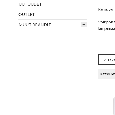
UUTUUDET
Remover O
OUTLET
Voit pois
MUUT BRÄNDIT
lämpimää
Taka
chevron_left
Katso m