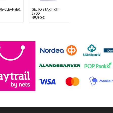
PRE-CLEANSER
,
GEL IQ START KIT
,
2900
49,90 €