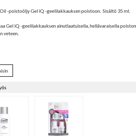
il -poistoöljy Gel iQ -geelilakkauksen poistoon. Sisältö 35 ml.
taa Gel iQ -geelilakkauksen ainutlaatuisella, hellävaraisella poist
n veteen.
isin
yös