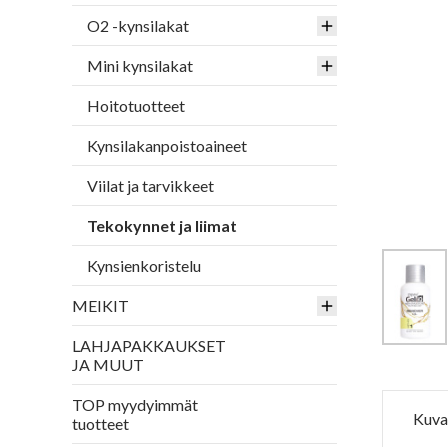
O2 -kynsilakat
Mini kynsilakat
Hoitotuotteet
Kynsilakanpoistoaineet
Viilat ja tarvikkeet
Tekokynnet ja liimat
Kynsienkoristelu
MEIKIT
LAHJAPAKKAUKSET
JA MUUT
TOP myydyimmät
Kuva
tuotteet