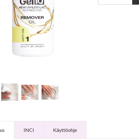
us
INCI
Käyttöohje