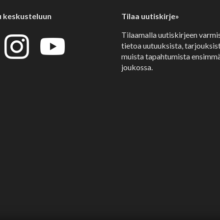
u keskusteluun
Tilaa uutiskirje»
Tilaamalla uutiskirjeen varmi
tietoa uutuuksista, tarjouksist
muista tapahtumista ensimmä
joukossa.