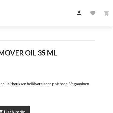

favorite

REMOVER OIL 35 ML
geelilakkauksen hellävaraiseen poistoon. Vegaaninen
pping_cart
Lisää koriin