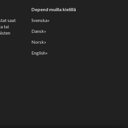
Depend muilla kielillä
stat saat
Svenska»
a tai
Dansk»
isten
Norsk»
English»