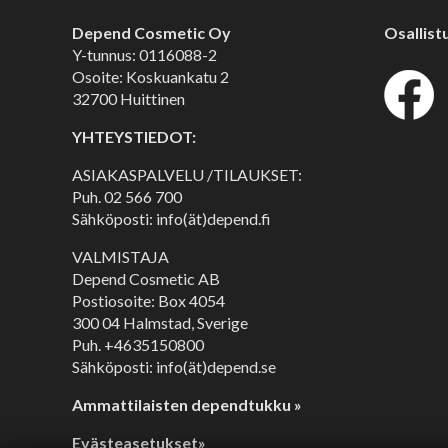
Depend Cosmetic Oy
Osallist
Y-tunnus: 0116088-2
Osoite: Koskuankatu 2
32700 Huittinen
YHTEYSTIEDOT:
ASIAKASPALVELU /TILAUKSET:
Puh.
02 566 700
Sähköposti: info(ät)depend.fi
VALMISTAJA
Depend Cosmetic AB
Postiosoite: Box 4054
300 04 Halmstad, Sverige
Puh. +4635150800
Sähköposti: info(ät)depend.se
Ammattilaisten dependtukku »
Evästeasetukset»