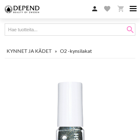

favorite

search
KYNNET JA KÄDET
»
O2 -kynsilakat