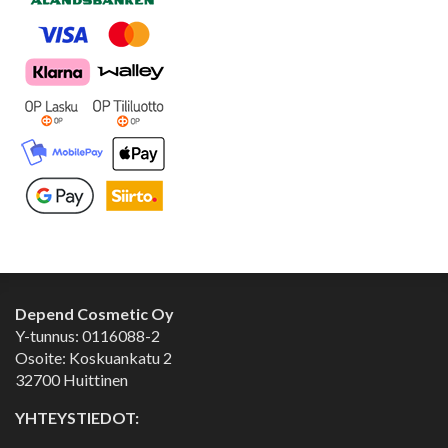
Depend Cosmetic Oy
Y-tunnus: 0116088-2
Osoite: Koskuankatu 2
32700 Huittinen
YHTEYSTIEDOT: