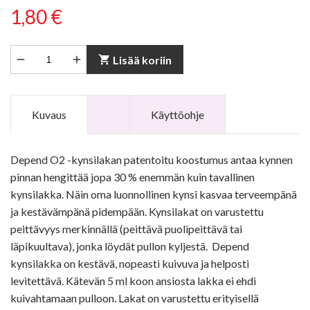
1,80 €


shopping_cart
Lisää koriin
Kuvaus
Käyttöohje
Depend O2 -kynsilakan patentoitu koostumus antaa kynnen
pinnan hengittää jopa 30 % enemmän kuin tavallinen
kynsilakka. Näin oma luonnollinen kynsi kasvaa terveempänä
ja kestävämpänä pidempään. Kynsilakat on varustettu
peittävyys merkinnällä (peittävä puolipeittävä tai
läpikuultava), jonka löydät pullon kyljestä. Depend
kynsilakka on kestävä, nopeasti kuivuva ja helposti
levitettävä. Kätevän 5 ml koon ansiosta lakka ei ehdi
kuivahtamaan pulloon. Lakat on varustettu erityisellä