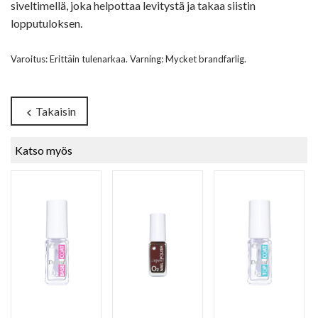
siveltimellä, joka helpottaa levitystä ja takaa siistin
lopputuloksen.
Varoitus: Erittäin tulenarkaa. Varning: Mycket brandfarlig.
Takaisin
chevron_left
Katso myös