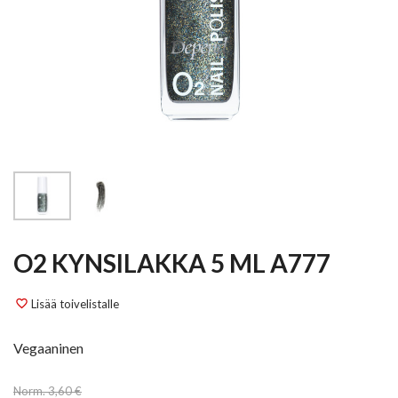
O2 KYNSILAKKA 5 ML A777
Lisää toivelistalle
favorite_border
Vegaaninen
Norm. 3,60 €