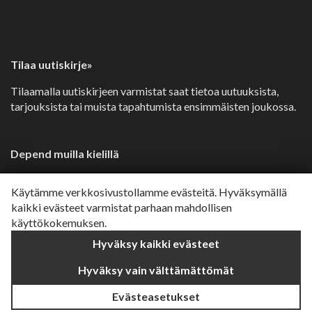
Tilaa uutiskirje»
Tilaamalla uutiskirjeen varmistat saat tietoa uutuuksista,
tarjouksista tai muista tapahtumista ensimmäisten joukossa.
Depend muilla kielillä
Svenska»
Käytämme verkkosivustollamme evästeitä. Hyväksymällä
Dansk»
kaikki evästeet varmistat parhaan mahdollisen
käyttökokemuksen.
Norsk»
Hyväksy kaikki evästeet
English»
Hyväksy vain välttämättömät
Evästeasetukset