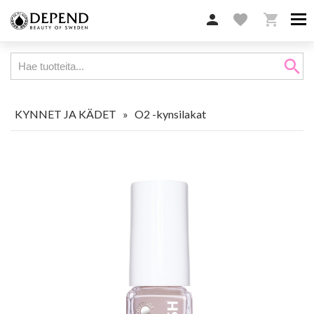

favorite

search
KYNNET JA KÄDET
»
O2 -kynsilakat