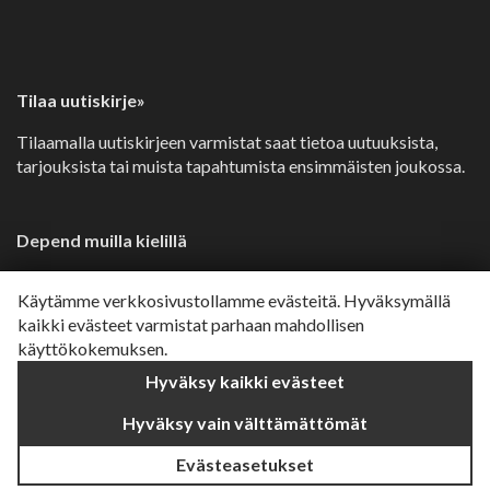
Tilaa uutiskirje»
Tilaamalla uutiskirjeen varmistat saat tietoa uutuuksista,
tarjouksista tai muista tapahtumista ensimmäisten joukossa.
Depend muilla kielillä
Svenska»
Käytämme verkkosivustollamme evästeitä. Hyväksymällä
Dansk»
kaikki evästeet varmistat parhaan mahdollisen
käyttökokemuksen.
Norsk»
Hyväksy kaikki evästeet
English»
Hyväksy vain välttämättömät
Evästeasetukset