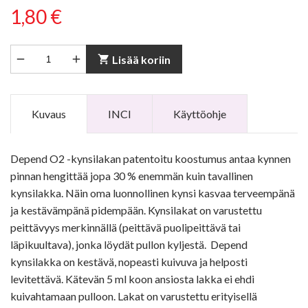
1,80 €


shopping_cart
Lisää koriin
Kuvaus
INCI
Käyttöohje
Depend O2 -kynsilakan patentoitu koostumus antaa kynnen
pinnan hengittää jopa 30 % enemmän kuin tavallinen
kynsilakka. Näin oma luonnollinen kynsi kasvaa terveempänä
ja kestävämpänä pidempään. Kynsilakat on varustettu
peittävyys merkinnällä (peittävä puolipeittävä tai
läpikuultava), jonka löydät pullon kyljestä. Depend
kynsilakka on kestävä, nopeasti kuivuva ja helposti
levitettävä. Kätevän 5 ml koon ansiosta lakka ei ehdi
kuivahtamaan pulloon. Lakat on varustettu erityisellä