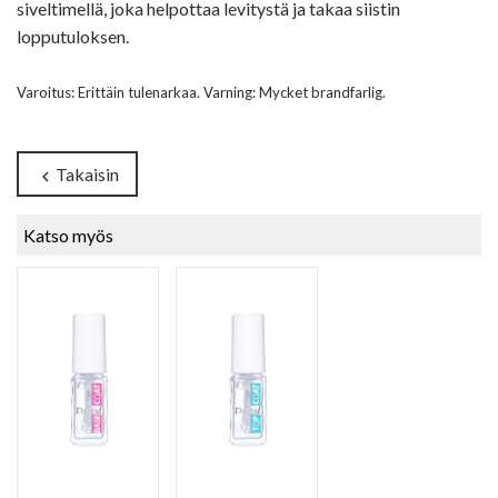
siveltimellä, joka helpottaa levitystä ja takaa siistin
lopputuloksen.
Varoitus: Erittäin tulenarkaa. Varning: Mycket brandfarlig.
Takaisin
chevron_left
Katso myös