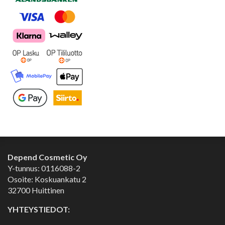
Depend Cosmetic Oy
Y-tunnus: 0116088-2
Osoite: Koskuankatu 2
32700 Huittinen
YHTEYSTIEDOT: