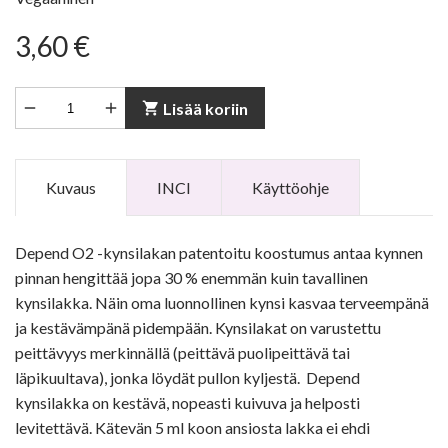
3,60 €


shopping_cart
Lisää koriin
Kuvaus
INCI
Käyttöohje
Depend O2 -kynsilakan patentoitu koostumus antaa kynnen
pinnan hengittää jopa 30 % enemmän kuin tavallinen
kynsilakka. Näin oma luonnollinen kynsi kasvaa terveempänä
ja kestävämpänä pidempään. Kynsilakat on varustettu
peittävyys merkinnällä (peittävä puolipeittävä tai
läpikuultava), jonka löydät pullon kyljestä. Depend
kynsilakka on kestävä, nopeasti kuivuva ja helposti
levitettävä. Kätevän 5 ml koon ansiosta lakka ei ehdi