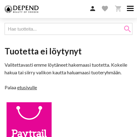

favorite

search
Tuotetta ei löytynyt
Valitettavasti emme löytäneet hakemaasi tuotetta. Kokeile
hakua tai siirry valikon kautta haluamaasi tuoteryhmään.
Palaa
etusivulle