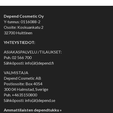
Depend Cosmetic Oy
Y-tunnus: 0116088-2
Osoite: Koskuankatu 2
32700 Huittinen
YHTEYSTIEDOT:
ASIAKASPALVELU /TILAUKSET:
Puh.
02 566 700
Sähköposti: info(ät)depend.fi
VALMISTAJA
Depend Cosmetic AB
Postiosoite: Box 4054
300 04 Halmstad, Sverige
Puh. +4635150800
Sähköposti: info(ät)depend.se
Ammattilaisten dependtukku »