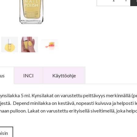
us
INCI
Käyttöohje
nsilakka 5 ml. Kynsilakat on varustettu peittävyys merkinnällä (pei
ljestä. Depend minilakka on kestävä, nopeasti kuivuva ja helposti l
an pulloon. Lakat on varustettu erityisellä siveltimellä, joka helpo
isin