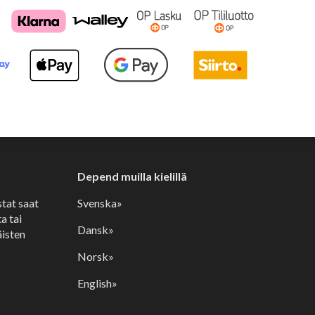
Depend muilla kielillä
stat saat
Svenska»
a tai
Dansk»
isten
Norsk»
English»