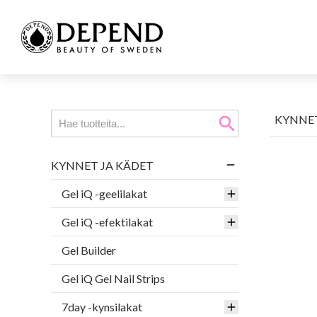
KYNNET
search
KYNNET JA KÄDET
Gel iQ -geelilakat
Gel iQ -efektilakat
Gel Builder
Gel iQ Gel Nail Strips
7day -kynsilakat