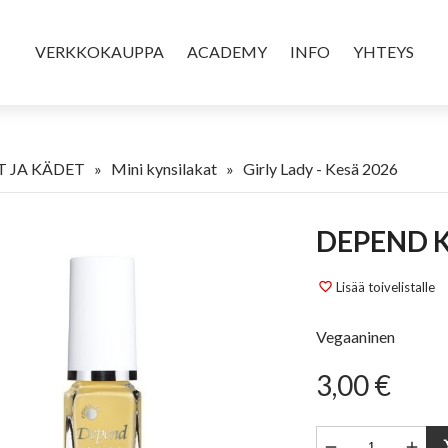
VERKKOKAUPPA
ACADEMY
INFO
YHTEYS
 JA KÄDET
»
Mini kynsilakat
»
Girly Lady - Kesä 2026
DEPEND 
Lisää toivelistalle
favorite_border
Vegaaninen
3,00 €


sho