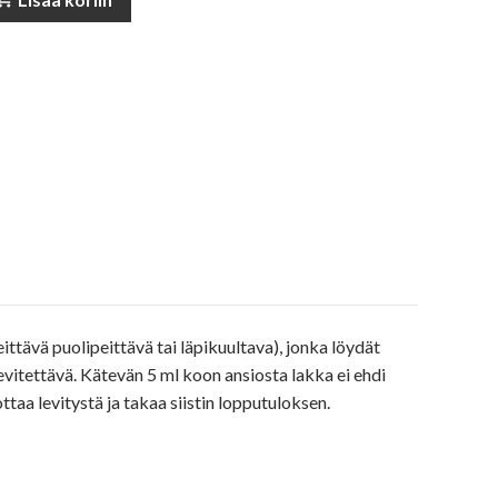
ttävä puolipeittävä tai läpikuultava), jonka löydät
evitettävä. Kätevän 5 ml koon ansiosta lakka ei ehdi
ttaa levitystä ja takaa siistin lopputuloksen.