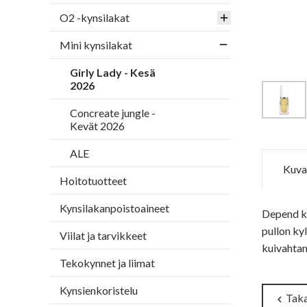
O2 -kynsilakat
Mini kynsilakat
Girly Lady - Kesä
2026
Concreate jungle -
Kevät 2026
ALE
Kuva
Hoitotuotteet
Kynsilakanpoistoaineet
Depend ky
pullon ky
Viilat ja tarvikkeet
kuivahtama
Tekokynnet ja liimat
Kynsienkoristelu
Taka
chevron_left