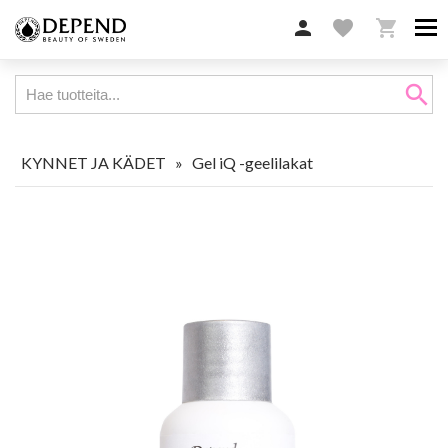

favorite

search
KYNNET JA KÄDET
»
Gel iQ -geelilakat