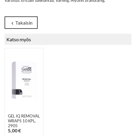
Varoitus: Erittäin tulenarkaa. Varning: Mycket brandfarlig.
Takaisin
chevron_left
Katso myös
GEL IQ REMOVAL
WRAPS 10 KPL
,
2905
5,00 €