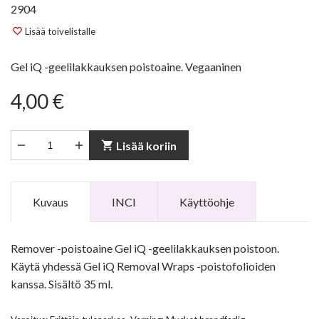
2904
Lisää toivelistalle
favorite_border
Gel iQ -geelilakkauksen poistoaine. Vegaaninen
4,00 €


shopping_cart
Lisää koriin
Kuvaus
INCI
Käyttöohje
Remover -poistoaine Gel iQ -geelilakkauksen poistoon.
Käytä yhdessä Gel iQ Removal Wraps -poistofolioiden
kanssa. Sisältö 35 ml.