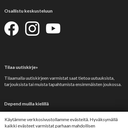
Osallistu keskusteluun
Tilaa uutiskirje»
Tilaamalla uutiskirjeen varmistat saat tietoa uutuuksista,
tarjouksista tai muista tapahtumista ensimmäisten joukossa.
Depend muilla kielillä
Svenska»
Käytämme verkkosivustollamme evästeitä. Hyväksymällä
Dansk»
kaikki evästeet varmistat parhaan mahdollisen