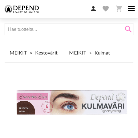

favorite

search
MEIKIT
»
Kestovärit
MEIKIT
»
Kulmat