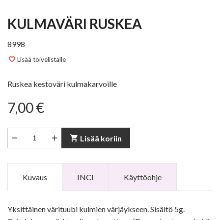
KULMAVÄRI RUSKEA
8998
Lisää toivelistalle
favorite_border
Ruskea kestoväri kulmakarvoille
7,00 €


shopping_cart
Lisää koriin
Kuvaus
INCI
Käyttöohje
Yksittäinen värituubi kulmien värjäykseen. Sisältö 5g.