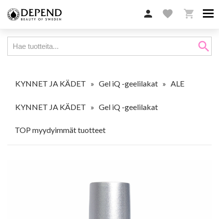

favorite

search
KYNNET JA KÄDET
»
Gel iQ -geelilakat
»
ALE
KYNNET JA KÄDET
»
Gel iQ -geelilakat
TOP myydyimmät tuotteet