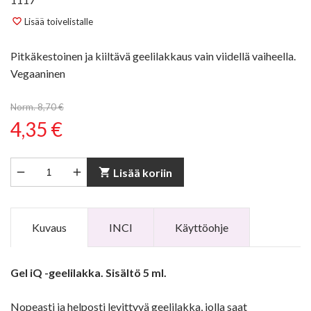
Lisää toivelistalle
favorite_border
Pitkäkestoinen ja kiiltävä geelilakkaus vain viidellä vaiheella.
Vegaaninen
Norm. 8,70 €
4,35 €


shopping_cart
Lisää koriin
Kuvaus
INCI
Käyttöohje
Gel iQ -geelilakka. Sisältö 5 ml.
Nopeasti ja helposti levittyvä geelilakka, jolla saat