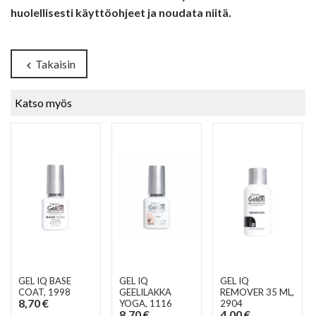
huolellisesti käyttöohjeet ja noudata niitä.
Takaisin
chevron_left
Katso myös
GEL IQ BASE
GEL IQ
GEL IQ
COAT
, 1998
GEELILAKKA
REMOVER 35 ML
,
8,70 €
YOGA
, 1116
2904
8,70 €
4,00 €