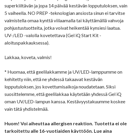
superkiiltävän ja jopa 14 päivää kestävän lopputuloksen, vain
5 vaiheella. NO PREP -teknologian ansiosta sinun ei tarvitse
valmistella omaa kynttä viilaamalla tai käyttämällä vahvoja
pohjustustuotteita, jotka voivat heikentää kynsiesi laatua.
UV-/LED -valolla kovetettava (Gel iQ Start Kit -
aloituspakkauksessa).
Lakkaa, koveta, valmis!
* Huomaa, että geelilakkamme ja UV/LED-lamppumme on
kehitetty niin, että ne yhdessä takaavat kestävän
lopputuloksen, jos kovettumisaikoja noudatetaan. Siksi
suosittelemme, että geelilakkaa käytetään yhdessä Gel iQ
oman UV/LED-lampun kanssa. Kestävyystakuumme koskee
vain tätä yhdistelmää.
Huom! Voi aiheuttaa allergisen reaktion. Tuotetta ei ole
tarkoitettu alle 16-vuotiaiden käyttöön. Lue aina