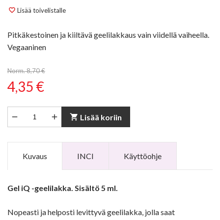
Lisää toivelistalle
favorite_border
Pitkäkestoinen ja kiiltävä geelilakkaus vain viidellä vaiheella.
Vegaaninen
Norm. 8,70 €
4,35 €


shopping_cart
Lisää koriin
Kuvaus
INCI
Käyttöohje
Gel iQ -geelilakka. Sisältö 5 ml.
Nopeasti ja helposti levittyvä geelilakka, jolla saat