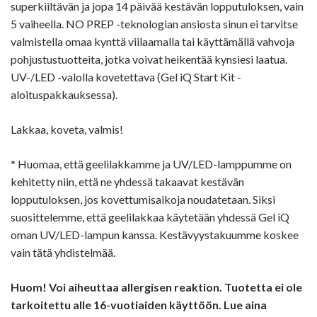
superkiiltävän ja jopa 14 päivää kestävän lopputuloksen, vain
5 vaiheella. NO PREP -teknologian ansiosta sinun ei tarvitse
valmistella omaa kynttä viilaamalla tai käyttämällä vahvoja
pohjustustuotteita, jotka voivat heikentää kynsiesi laatua.
UV-/LED -valolla kovetettava (Gel iQ Start Kit -
aloituspakkauksessa).
Lakkaa, koveta, valmis!
* Huomaa, että geelilakkamme ja UV/LED-lamppumme on
kehitetty niin, että ne yhdessä takaavat kestävän
lopputuloksen, jos kovettumisaikoja noudatetaan. Siksi
suosittelemme, että geelilakkaa käytetään yhdessä Gel iQ
oman UV/LED-lampun kanssa. Kestävyystakuumme koskee
vain tätä yhdistelmää.
Huom! Voi aiheuttaa allergisen reaktion. Tuotetta ei ole
tarkoitettu alle 16-vuotiaiden käyttöön. Lue aina