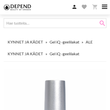

favorite

search
KYNNET JA KÄDET
»
Gel iQ -geelilakat
»
ALE
KYNNET JA KÄDET
»
Gel iQ -geelilakat