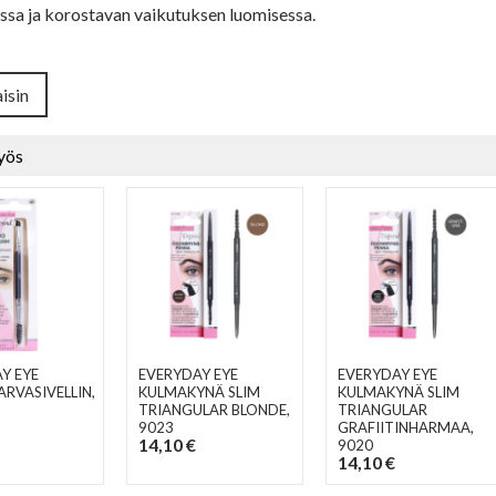
ssa ja korostavan vaikutuksen luomisessa.
isin
yös
Y EYE
EVERYDAY EYE
EVERYDAY EYE
RVASIVELLIN
,
KULMAKYNÄ SLIM
KULMAKYNÄ SLIM
TRIANGULAR BLONDE
,
TRIANGULAR
9023
GRAFIITINHARMAA
,
14,10 €
9020
14,10 €