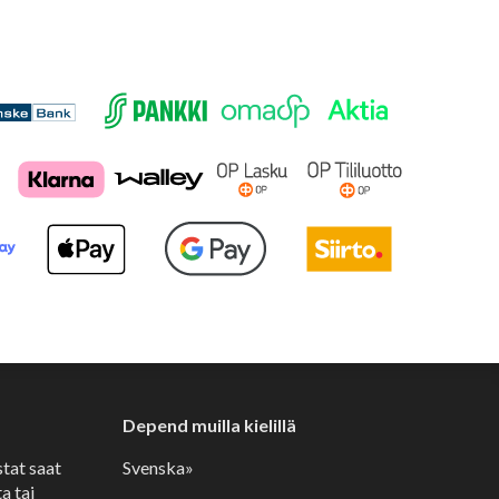
Depend muilla kielillä
stat saat
Svenska»
a tai