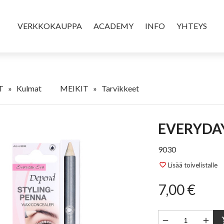
VERKKOKAUPPA
ACADEMY
INFO
YHTEYS
T
»
Kulmat
MEIKIT
»
Tarvikkeet
EVERYDA
9030
Lisää toivelistalle
favorite_border
7,00 €


sho