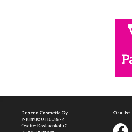
Depend Cosmetic Oy
Osallist
Y-tunnus: 0116088-2
Osoite: Koskuankatu 2
32700 Huittinen