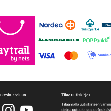
u keskusteluun
Tilaa uutiskirje»
Tilaamalla uutiskirjeen varmi
tietoa uutuuksista, tarjouksist