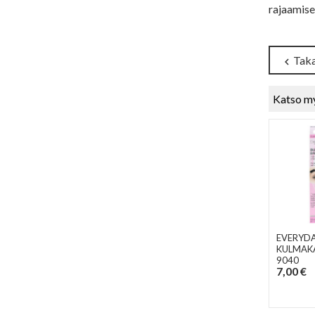
rajaamise
Taka
chevron_left
Katso m
EVERYDA
KULMAKA
9040
7,00 €