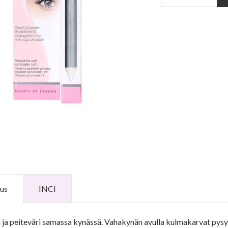
us
INCI
ja peiteväri samassa kynässä. Vahakynän avulla kulmakarvat pysyv