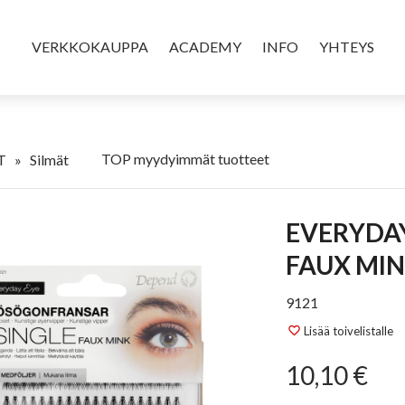
VERKKOKAUPPA
ACADEMY
INFO
YHTEYS
TOP myydyimmät tuotteet
T
»
Silmät
EVERYDAY EYE IRTORIPSET SINGLE
FAUX MIN
9121
Lisää toivelistalle
favorite_border
10,10 €