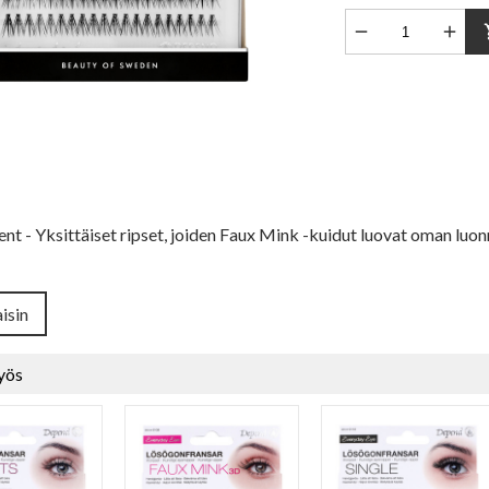


sho
nt - Yksittäiset ripset, joiden Faux Mink -kuidut luovat oman luonn
isin
yös