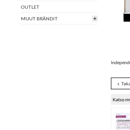
OUTLET
MUUT BRÄNDIT
Independe
Taka
chevron_left
Katso m