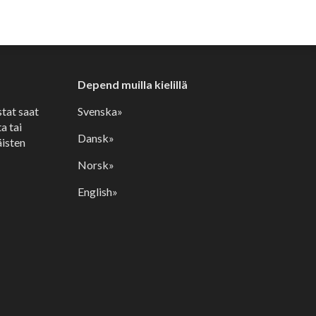
Depend muilla kielillä
stat saat
Svenska»
a tai
Dansk»
isten
Norsk»
English»