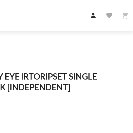

favorite

K [INDEPENDENT]