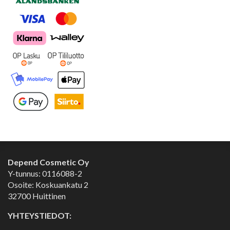
Depend Cosmetic Oy
Y-tunnus: 0116088-2
Osoite: Koskuankatu 2
32700 Huittinen
YHTEYSTIEDOT: