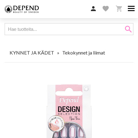

favorite

search
KYNNET JA KÄDET
»
Tekokynnet ja liimat