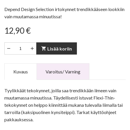
Depend Design Selection irtokynnet trendikkääseen lookkiin
vain muutamassa minuutissa!
12,90 €


shopping_cart
Lisää koriin
Kuvaus
Varoitus/ Varning
Tyylikkäät tekokynnet, joilla saa trendikkään ilmeen vain
muutamassa minuutissa. Täydellisesti istuvat Flexi-Thin-
tekokynnet on helppo kiinnittää mukana tulevalla liimalla tai
tarroilla (kaksipuolinen kynsiteippi). Tarkat käyttöohjeet
pakkauksessa.