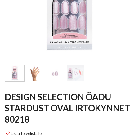
DESIGN SELECTION ÖADU
STARDUST OVAL IRTOKYNNET
80218
Lisää toivelistalle
favorite_border