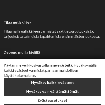
Tilaa uutiskirje»
Tilaamalla uutiskirjeen varmistat saat tietoa uutuuksista,
tarjouksista tai muista tapahtumista ensimmäisten joukossa.
Depend muilla kielillä
Svenska»
Käytämme verkkosivustollamme evästeitä. Hyväksymällä
Dansk»
kaikki evästeet varmistat parhaan mahdollisen
käyttökokemuksen.
Norsk»
Hyväksy kaikki evästeet
English»
Hyväksy vain välttämättömät
Evästeasetukset