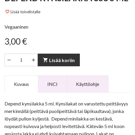
Lisää toivelistalle
favorite_border
Vegaaninen
3,00 €


shopping_cart
Lisää koriin
Kuvaus
INCI
Käyttöohje
Depend kynsilakka 5 ml. Kynsilakat on varustettu peittävyys
merkinnällä (peittävä puolipeittävä tai läpikuultava), jonka
löydät pullon kyljestä. Depend minilakka on kestävä,
nopeasti kuivuva ja helposti levitettävä. Kätevän 5 ml koon
ansiosta lakka ei ehdi kuivahtamaan pulloon. Lakat on