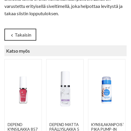
varustettu erityisellä siveltimellä, joka helpottaa levitystä ja
takaa siistin lopputuloksen.
Takaisin
chevron_left
Katso myös
DEPEND
DEPEND MATTA
KYNSILAKANPOISTOA
KYNSILAKKA 857
PÄÄLLYSLAKKA 5
PIKA PUMP-IN