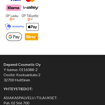
Depend Cosmetic Oy
Y-tunnus: 0116088-2
Osoite: Koskuankatu 2
32700 Huittinen
YHTEYSTIEDOT:
ASIAKASPALVELU /TILAUKSET:
Puh.
02 566 700