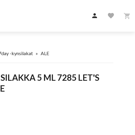

favorite

7day -kynsilakat
»
ALE
E