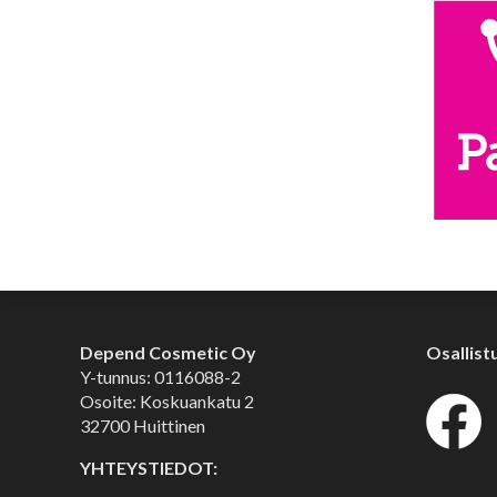
Depend Cosmetic Oy
Osallist
Y-tunnus: 0116088-2
Osoite: Koskuankatu 2
32700 Huittinen
YHTEYSTIEDOT: