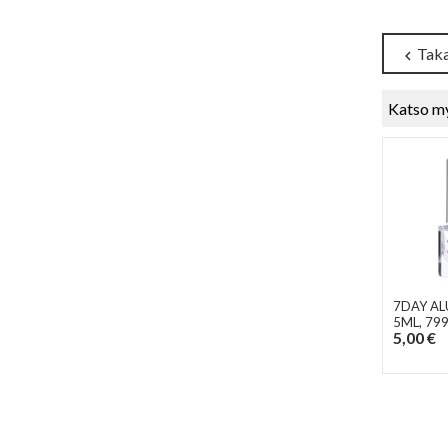
Taka
chevron_left
Katso m
7DAY AL
5ML
, 79
5,00 €