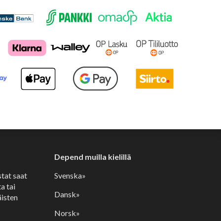
Depend muilla kielillä
stat saat
Svenska»
a tai
Dansk»
isten
Norsk»