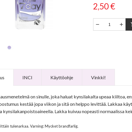
2,50 €


sho
us
INCI
Käyttöohje
Vinkki!
ausmenetelmä on sinulle, joka haluat kynsilakalta upeaa kiiltoa, e
ostumus kestää jopa viikon ja sitä on helppo levittää. Lakkaa käyt
lla kynsilakanpoistoaineella. Lakka kuivuu nopeasti normaalissa ke
rittäin tulenarkaa. Varning: Mycket brandfarlig.