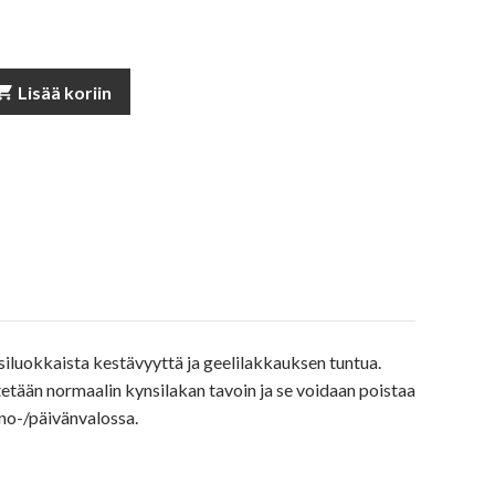
pping_cart
Lisää koriin
nsiluokkaista kestävyyttä ja geelilakkauksen tuntua.
etään normaalin kynsilakan tavoin ja se voidaan poistaa
ino-/päivänvalossa.