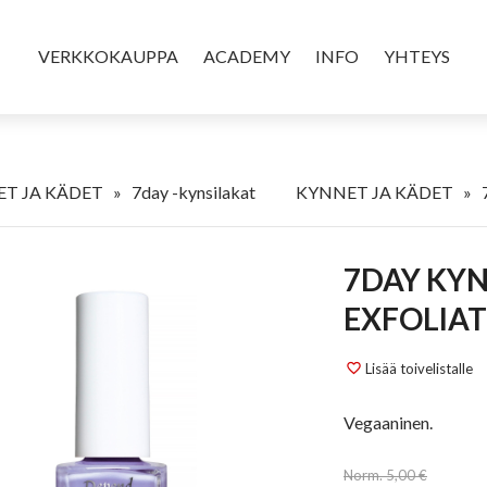
VERKKOKAUPPA
ACADEMY
INFO
YHTEYS
T JA KÄDET
»
7day -kynsilakat
KYNNET JA KÄDET
»
7DAY KYNSILAKKA 5 ML 7285 LET'S
EXFOLIAT
Lisää toivelistalle
favorite_border
Vegaaninen.
Norm. 5,00 €