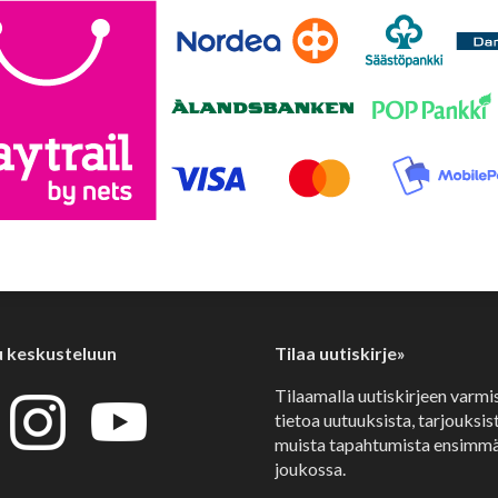
u keskusteluun
Tilaa uutiskirje»
Tilaamalla uutiskirjeen varmi
tietoa uutuuksista, tarjouksist
muista tapahtumista ensimmä
joukossa.