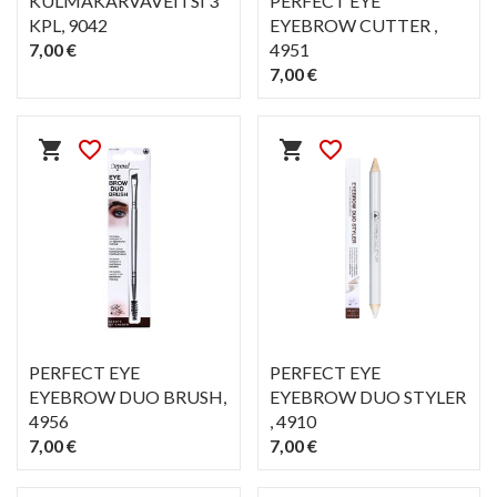
KULMAKARVAVEITSI 3
PERFECT EYE
KPL
, 9042
EYEBROW CUTTER
,
7,00 €
4951
7,00 €
PIKAKATSELU
PIKAKATSELU
visibility
visibility
shopping_cart
favorite_border
shopping_cart
favorite_border
PERFECT EYE
PERFECT EYE
EYEBROW DUO BRUSH
,
EYEBROW DUO STYLER
4956
, 4910
7,00 €
7,00 €
PIKAKATSELU
PIKAKATSELU
visibility
visibility