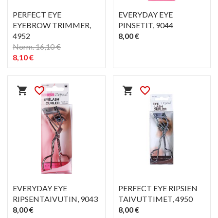
PERFECT EYE
EVERYDAY EYE
EYEBROW TRIMMER
,
PINSETIT
, 9044
4952
8,00 €
Norm. 16,10 €
8,10 €
PIKAKATSELU
PIKAKATSELU
visibility
visibility
shopping_cart
favorite_border
shopping_cart
favorite_border
EVERYDAY EYE
PERFECT EYE RIPSIEN
RIPSENTAIVUTIN
, 9043
TAIVUTTIMET
, 4950
8,00 €
8,00 €