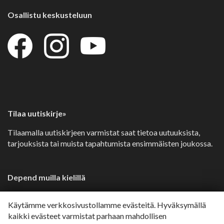
Osallistu keskusteluun
Tilaa uutiskirje»
Tilaamalla uutiskirjeen varmistat saat tietoa uutuuksista,
tarjouksista tai muista tapahtumista ensimmäisten joukossa.
Depend muilla kielillä
Svenska»
Käytämme verkkosivustollamme evästeitä. Hyväksymällä
Dansk»
kaikki evästeet varmistat parhaan mahdollisen