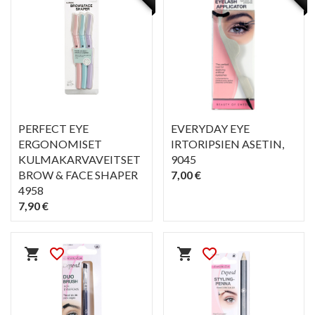
PERFECT EYE
EVERYDAY EYE
ERGONOMISET
IRTORIPSIEN ASETIN
,
KULMAKARVAVEITSET
9045
BROW & FACE SHAPER
7,00 €
4958
7,90 €
PIKAKATSELU
PIKAKATSELU
visibility
visibility
shopping_cart
favorite_border
shopping_cart
favorite_border