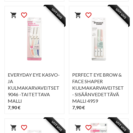
PIKAKATSELU
PIKAKATSELU
visibility
visibility
UUTUUS
UUTUUS
shopping_cart
favorite_border
shopping_cart
favorite_border
EVERYDAY EYE KASVO-
PERFECT EYE BROW &
JA
FACE SHAPER
KULMAKARVAVEITSET
KULMAKARVAVEITSET
9046 -TAITETTAVA
- SISÄÄNVEDETTÄVÄ
MALLI
MALLI 4959
7,90 €
7,90 €
PIKAKATSELU
PIKAKATSELU
visibility
visibility
UUTUUS
UUTUUS
shopping_cart
favorite_border
shopping_cart
favorite_border