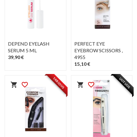
DEPEND EYELASH
PERFECT EYE
SERUM 5 ML
EYEBROW SCISSORS
,
39,90 €
4955
15,10 €
PIKAKATSELU
PIKAKATSELU
visibility
visibility
TARJOUS
UUTUUS
shopping_cart
favorite_border
shopping_cart
favorite_border