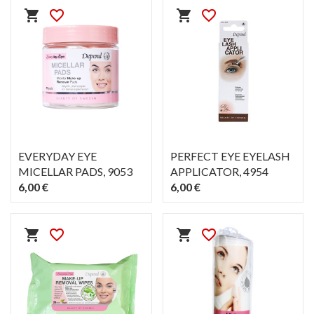
shopping_cart
favorite_border
shopping_cart
favorite_border
EVERYDAY EYE
PERFECT EYE EYELASH
MICELLAR PADS
, 9053
APPLICATOR
, 4954
6,00 €
6,00 €
PIKAKATSELU
PIKAKATSELU
visibility
visibility
shopping_cart
favorite_border
shopping_cart
favorite_border