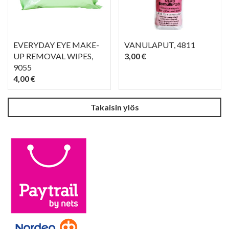
EVERYDAY EYE MAKE-
VANULAPUT
, 4811
UP REMOVAL WIPES
,
3,00 €
9055
4,00 €
PIKAKATSELU
PIKAKATSELU
visibility
visibility