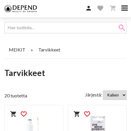

favorite

search
MEIKIT
»
Tarvikkeet
Tarvikkeet
Järjestä:
20 tuotetta
shopping_cart
favorite_border
shopping_cart
favorite_border