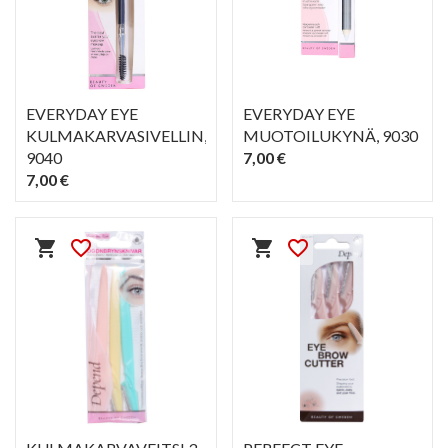
EVERYDAY EYE
EVERYDAY EYE
KULMAKARVASIVELLIN
,
MUOTOILUKYNÄ
, 9030
9040
7,00 €
7,00 €
PIKAKATSELU
PIKAKATSELU
visibility
visibility
shopping_cart
favorite_border
shopping_cart
favorite_border