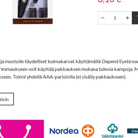


sh
a muotoile täydelliset kulmakarvat käyttämällä Depend Eyebrow T
Trimmaukseen voit käyttää pakkauksen mukana tulevia kampoja. M
seen. Toimii yhdellä AAA-paristolla (ei sisälly pakkaukseen).
isin