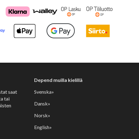
Depend muilla kielillä
stat saat
Svenska»
a tai
Dansk»
isten
Norsk»
English»