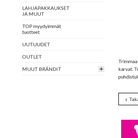
LAHJAPAKKAUKSET
JA MUUT
TOP myydyimmät
tuotteet
UUTUUDET
OUTLET
Trimmaa j
MUUT BRÄNDIT
karvat. 
puhdistuk
Taka
chevron_left