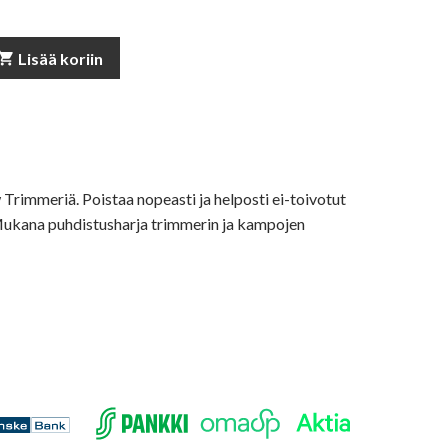
opping_cart
Lisää koriin
rimmeriä. Poistaa nopeasti ja helposti ei-toivotut
ukana puhdistusharja trimmerin ja kampojen