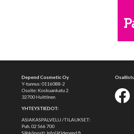
Depend Cosmetic Oy
Osallist
Y-tunnus: 0116088-2
Osoite: Koskuankatu 2
32700 Huittinen
YHTEYSTIEDOT:
ASIAKASPALVELU /TILAUKSET:
Puh.
02 566 700
Sähköposti: info(ät)depend.fi