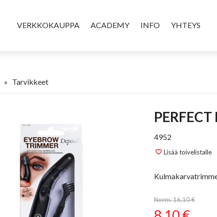
VERKKOKAUPPA
ACADEMY
INFO
YHTEYS
»
Tarvikkeet
PERFECT
4952
Lisää toivelistalle
favorite_border
Kulmakarvatrimmer
Norm. 16,10 €
8,10 €