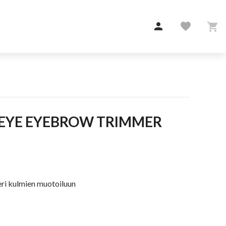

favorite

 EYE EYEBROW TRIMMER
i kulmien muotoiluun