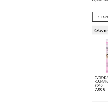
Taka
chevron_left
Katso m
EVERYDA
KULMAKA
9040
7,00 €