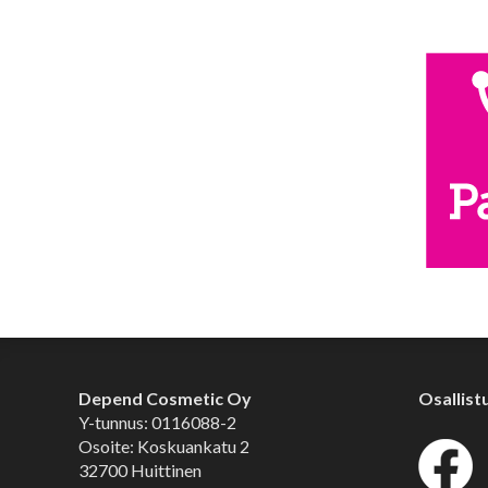
Depend Cosmetic Oy
Osallist
Y-tunnus: 0116088-2
Osoite: Koskuankatu 2
32700 Huittinen