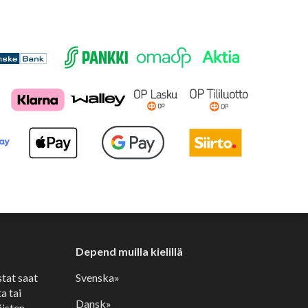
Depend muilla kielillä
stat saat
Svenska»
a tai
Dansk»
isten