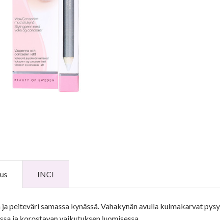
us
INCI
ja peiteväri samassa kynässä. Vahakynän avulla kulmakarvat pysyv
ssa ja korostavan vaikutuksen luomisessa.