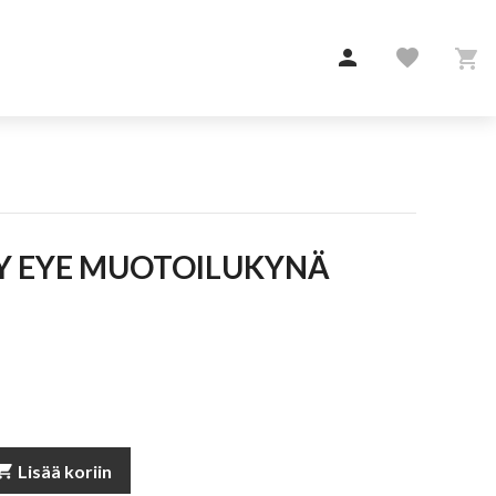

favorite

Y EYE MUOTOILUKYNÄ
pping_cart
Lisää koriin