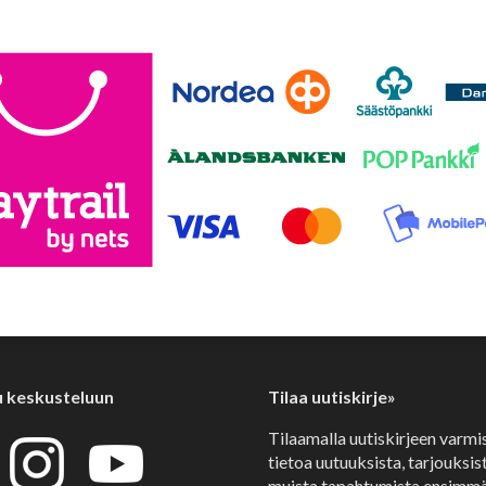
u keskusteluun
Tilaa uutiskirje»
Tilaamalla uutiskirjeen varmi
tietoa uutuuksista, tarjouksist
muista tapahtumista ensimmä