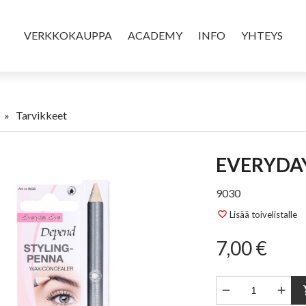
VERKKOKAUPPA
ACADEMY
INFO
YHTEYS
»
Tarvikkeet
EVERYDA
9030
Lisää toivelistalle
favorite_border
7,00 €


sho