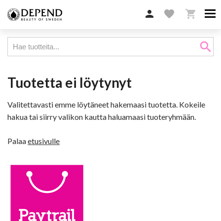

favorite

search
Tuotetta ei löytynyt
Valitettavasti emme löytäneet hakemaasi tuotetta. Kokeile
hakua tai siirry valikon kautta haluamaasi tuoteryhmään.
Palaa
etusivulle