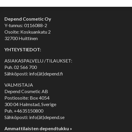
Depend Cosmetic Oy
Y-tunnus: 0116088-2
Osoite: Koskuankatu 2
32700 Huittinen
YHTEYSTIEDOT:
ASIAKASPALVELU /TILAUKSET:
Puh.
02 566 700
Sähköposti: info(ät)depend.fi
VALMISTAJA
Depend Cosmetic AB
Postiosoite: Box 4054
300 04 Halmstad, Sverige
Puh. +4635150800
Sähköposti: info(ät)depend.se
Ammattilaisten dependtukku »