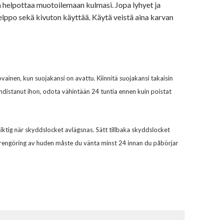
a helpottaa muotoilemaan kulmasi. Jopa lyhyet ja
helppo sekä kivuton käyttää. Käytä veistä aina karvan
vainen, kun suojakansi on avattu. Kiinnitä suojakansi takaisin
hdistanut ihon, odota vähintään 24 tuntia ennen kuin poistat
iktig när skyddslocket avlägsnas. Sätt tillbaka skyddslocket
juprengöring av huden måste du vänta minst 24 innan du påbörjar