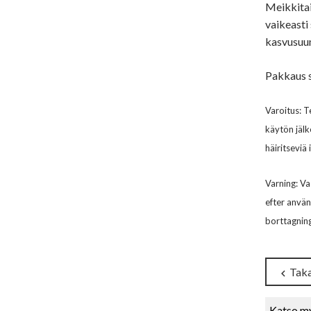
Meikkitai
vaikeasti
kasvusuun
Pakkaus s
Varoitus: T
käytön jälk
häiritseviä
Varning: Va
efter använ
borttagning
Taka
chevron_left
Katso m