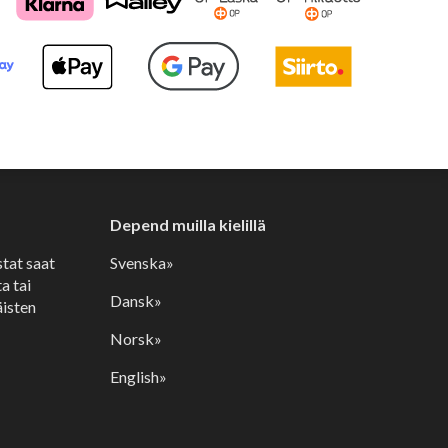
Depend muilla kielillä
stat saat
Svenska»
a tai
Dansk»
isten
Norsk»
English»