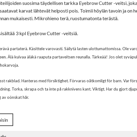
teilijoiden suosima täydellisen tarkka Eyebrow Cutter -veitsi, jok
 saatavat karvat lähtevät helposti pois. Toimii höylän tavoin ja on 
nan mukaisesti. Mikrohieno terä, ruostumatonta terästä.
isältää 3 kpl Eyebrow Cutter -veitsiä.
erävä partaterä. Käsittele varovasti. Säilytä lasten ulottumattomissa. Ole varo
een. Älä kuivaa äläkä raaputa partaveitsen reunalla. Tärkeää! Jos olet syväpu
 ihokarvoja.
sst rakblad. Hanteras med försiktighet. Förvaras oåtkomligt för barn. Var förs
dning. Torka, skrapa och ta inte på rakknivens kant. Viktigt. Har du gjort d
 av oönskat hår.
isin
yös