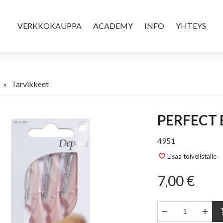
VERKKOKAUPPA
ACADEMY
INFO
YHTEYS
»
Tarvikkeet
PERFECT
4951
Lisää toivelistalle
favorite_border
7,00 €


sho