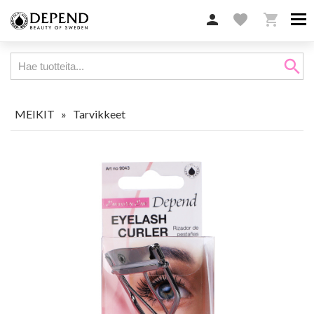

favorite

search
MEIKIT
»
Tarvikkeet