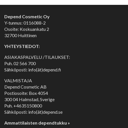
Depend Cosmetic Oy
Y-tunnus: 0116088-2
Osoite: Koskuankatu 2
32700 Huittinen
YHTEYSTIEDOT:
ASIAKASPALVELU /TILAUKSET:
Puh.
02 566 700
Sähköposti: info(ät)depend.fi
VALMISTAJA
Depend Cosmetic AB
Postiosoite: Box 4054
300 04 Halmstad, Sverige
Puh. +4635150800
Sähköposti: info(ät)depend.se
Ammattilaisten dependtukku »