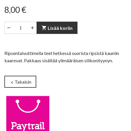
8,00 €


shopping_cart
Lisää koriin
Ripsentaivuttimella teet hetkessä suorista ripsistä kauniin
kaarevat. Pakkaus sisältää ylimääräisen silikonityynyn.
Takaisin
chevron_left