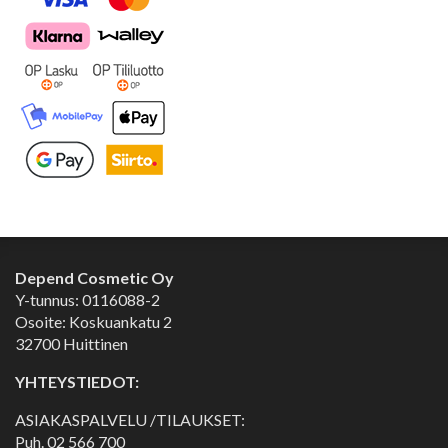
Depend Cosmetic Oy
Y-tunnus: 0116088-2
Osoite: Koskuankatu 2
32700 Huittinen
YHTEYSTIEDOT:
ASIAKASPALVELU /TILAUKSET:
Puh.
02 566 700