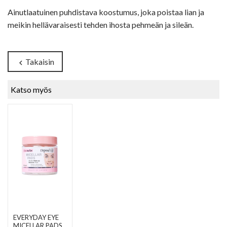
Ainutlaatuinen puhdistava koostumus, joka poistaa lian ja
meikin hellävaraisesti tehden ihosta pehmeän ja sileän.
Takaisin
chevron_left
Katso myös
EVERYDAY EYE
MICELLAR PADS
,