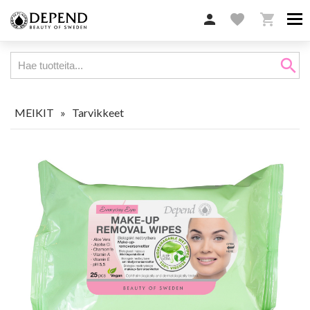

favorite

search
MEIKIT
»
Tarvikkeet