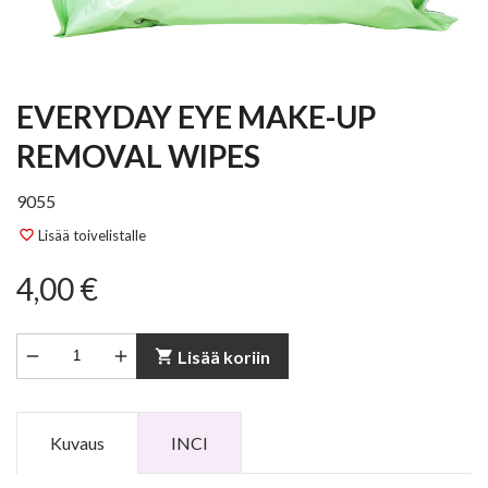
EVERYDAY EYE MAKE-UP
REMOVAL WIPES
9055
Lisää toivelistalle
favorite_border
4,00 €


shopping_cart
Lisää koriin
Kuvaus
INCI