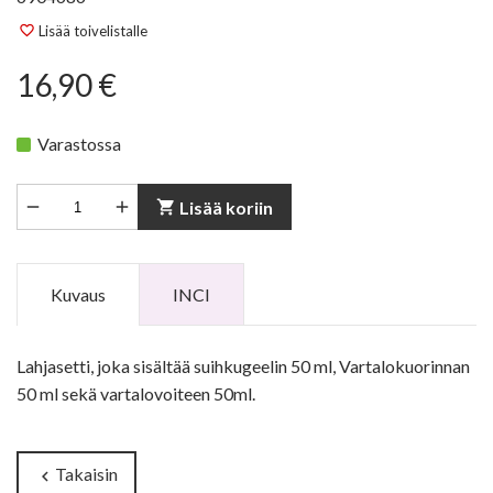
Lisää toivelistalle
favorite_border
16,90 €
Varastossa


shopping_cart
Lisää koriin
Kuvaus
INCI
Lahjasetti, joka sisältää suihkugeelin 50 ml, Vartalokuorinnan
50 ml sekä vartalovoiteen 50ml.
Takaisin
chevron_left