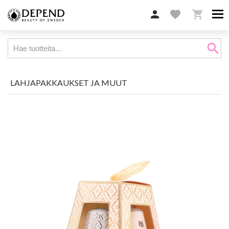

favorite

search
LAHJAPAKKAUKSET JA MUUT