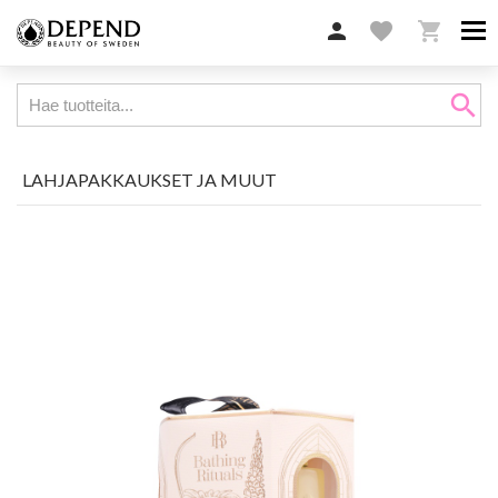

favorite

search
LAHJAPAKKAUKSET JA MUUT