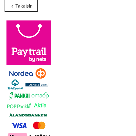
Takaisin
chevron_left