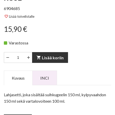
6904685
Lisää toivelistalle
favorite_border
15,90 €
Varastossa


shopping_cart
Lisää koriin
Kuvaus
INCI
Lahjasetti, joka sisältää suihkugeelin 150 ml, kylpyvaahdon
150 ml sekä vartalovoiteen 100 ml.