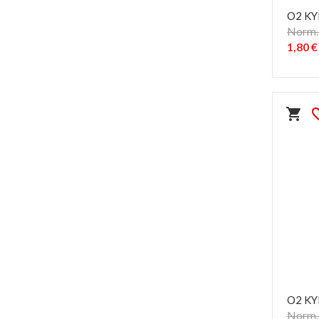
O2 KY
Norm. 
1,80 €
shopping_cart
favorit
O2 KY
Norm. 