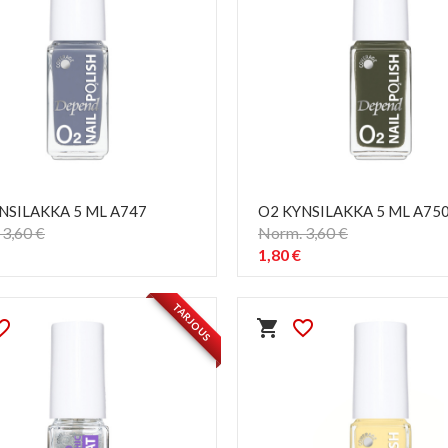
NSILAKKA 5 ML A747
O2 KYNSILAKKA 5 ML A75
3,60 €
Norm. 3,60 €
1,80 €
PIKAKATSELU
PIKAKATSELU
visibility
visibility
TARJOUS
e_border
shopping_cart
favorite_border