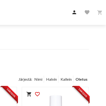

favorite

Järjestä:
Nimi
Halvin
Kallein
Oletus
TARJOUS
TARJOUS
shopping_cart
favorite_border