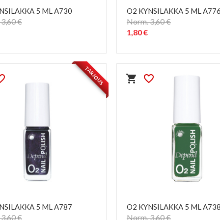
NSILAKKA 5 ML A730
O2 KYNSILAKKA 5 ML A77
3,60 €
Norm. 3,60 €
1,80 €
PIKAKATSELU
PIKAKATSELU
visibility
visibility
TARJOUS
e_border
shopping_cart
favorite_border
NSILAKKA 5 ML A787
O2 KYNSILAKKA 5 ML A73
3,60 €
Norm. 3,60 €