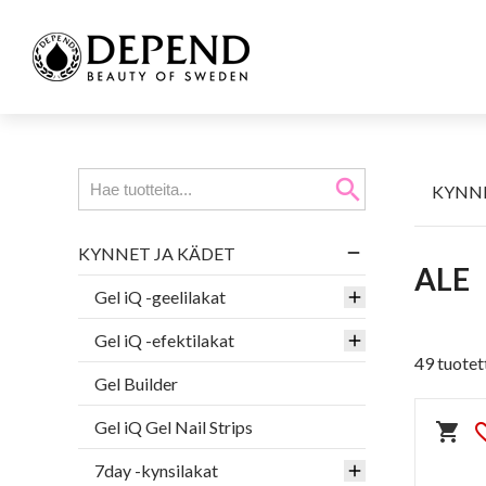
search
KYNNE
KYNNET JA KÄDET
ALE
Gel iQ -geelilakat
Gel iQ -efektilakat
49 tuotet
Gel Builder
Gel iQ Gel Nail Strips
shopping_cart
favorit
7day -kynsilakat