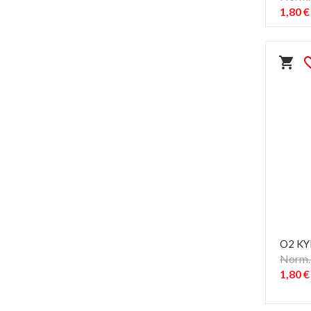
1,80 €
shopping_cart
favorit
O2 KY
Norm. 
1,80 €