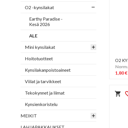
O2 -kynsilakat
Earthy Paradise -
Kesä 2026
ALE
Mini kynsilakat
Hoitotuotteet
O2 KY
Norm. 
Kynsilakanpoistoaineet
1,80 €
Viilat ja tarvikkeet
Tekokynnet ja liimat
shopping_cart
favorit
Kynsienkoristelu
MEIKIT
LAHJAPAKKAUKSET