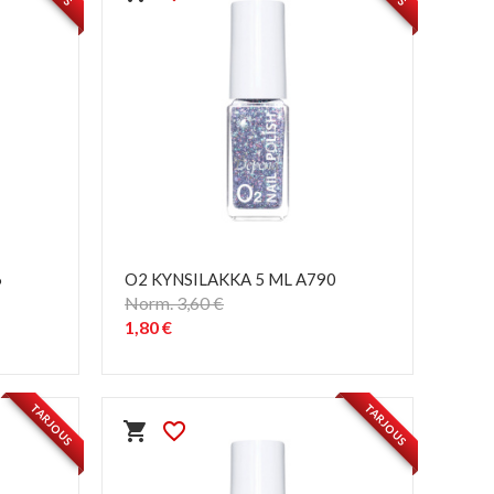
6
O2 KYNSILAKKA 5 ML A790
Norm. 3,60 €
1,80 €
PIKAKATSELU
visibility
TARJOUS
TARJOUS
shopping_cart
favorite_border