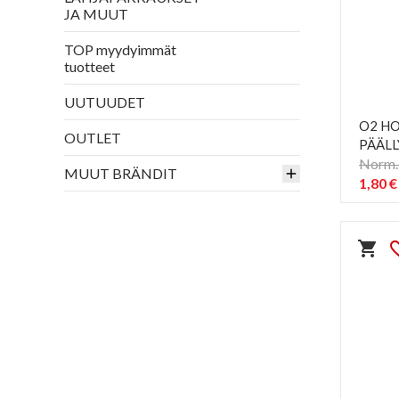
JA MUUT
TOP myydyimmät
tuotteet
UUTUUDET
O2 H
OUTLET
PÄÄLL
Norm. 
MUUT BRÄNDIT
1,80 €
shopping_cart
favorit