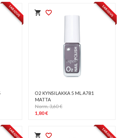
TARJOUS
TARJOUS
shopping_cart
favorite_border
5
O2 KYNSILAKKA 5 ML A781
MATTA
Norm. 3,60 €
1,80 €
PIKAKATSELU
visibility
TARJOUS
TARJOUS
shopping_cart
favorite_border