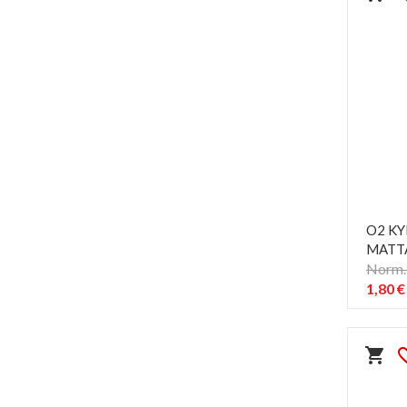
O2 KY
MATT
Norm. 
1,80 €
shopping_cart
favorit