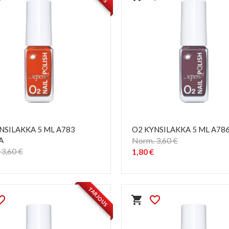
NSILAKKA 5 ML A783
O2 KYNSILAKKA 5 ML A78
A
Norm. 3,60 €
3,60 €
1,80 €
PIKAKATSELU
PIKAKATSELU
visibility
visibility
TARJOUS
e_border
shopping_cart
favorite_border