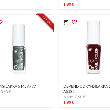
1,80 €
PIKAKATSELU
PIKAKATSELU
visibility
visibility
TARJOUS
e_border
shopping_cart
favorite_border
NSILAKKA 5 ML A777
DEPEND O2 KYNSILAKKA 
3,60 €
A5182
Norm. 3,60 €
1,80 €
PIKAKATSELU
PIKAKATSELU
visibility
visibility