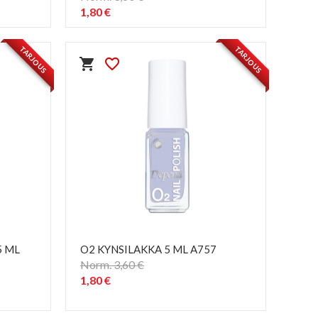
1,80 €
PIKAKATSELU
visibility
TARJOUS
TARJOUS
shopping_cart
favorite_border
5 ML
O2 KYNSILAKKA 5 ML A757
Norm. 3,60 €
1,80 €
PIKAKATSELU
visibility