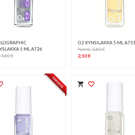
OLOGRAPHIC
O2 KYNSILAKKA 5 ML A75
YSLAKKA 5 ML A726
Norm. 3,60 €
3,60 €
2,50 €
PIKAKATSELU
PIKAKATSELU
visibility
visibility
TARJOUS
e_border
shopping_cart
favorite_border