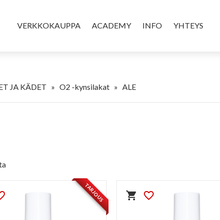
VERKKOKAUPPA
ACADEMY
INFO
YHTEYS
T JA KÄDET
»
O2 -kynsilakat
»
ALE
ta
TARJOUS
e_border
shopping_cart
favorite_border