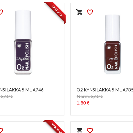
TARJOUS
e_border
shopping_cart
favorite_border
NSILAKKA 5 ML A746
O2 KYNSILAKKA 5 ML A78
3,60 €
Norm. 3,60 €
1,80 €
PIKAKATSELU
PIKAKATSELU
visibility
visibility
TARJOUS
e_border
shopping_cart
favorite_border