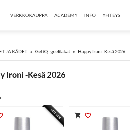
VERKKOKAUPPA
ACADEMY
INFO
YHTEYS
T JA KÄDET
»
Gel iQ -geelilakat
»
Happy Ironi -Kesä 2026
y Ironi -Kesä 2026
a
UUTUUS
e_border
shopping_cart
favorite_border