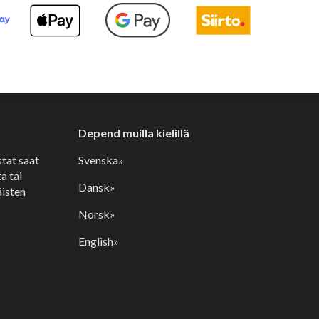
Depend muilla kielillä
stat saat
Svenska»
a tai
Dansk»
isten
Norsk»
English»