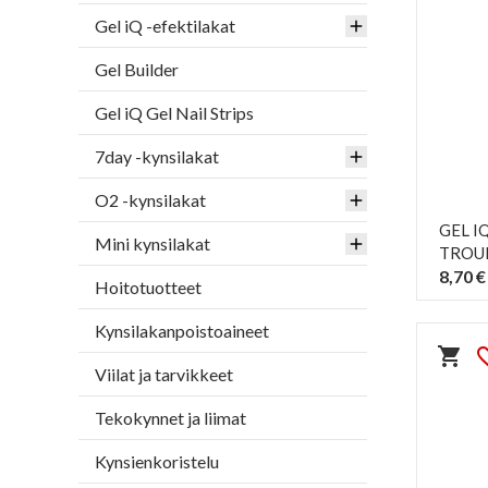
Gel iQ -efektilakat
Gel Builder
Gel iQ Gel Nail Strips
7day -kynsilakat
O2 -kynsilakat
GEL I
Mini kynsilakat
TROU
8,70 €
Hoitotuotteet
Kynsilakanpoistoaineet
shopping_cart
favorit
Viilat ja tarvikkeet
Tekokynnet ja liimat
Kynsienkoristelu