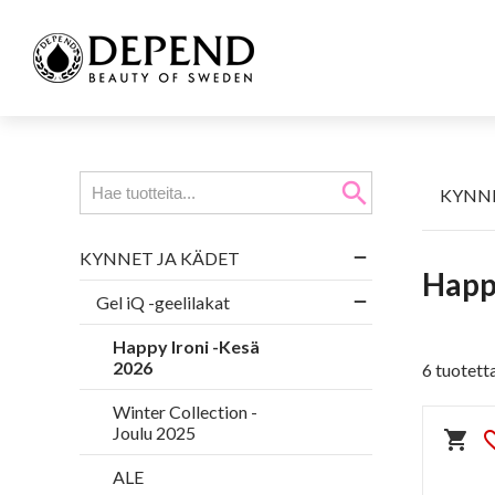
search
KYNNE
KYNNET JA KÄDET
Happ
Gel iQ -geelilakat
Happy Ironi -Kesä
2026
6 tuotett
Winter Collection -
Joulu 2025
shopping_cart
favorit
ALE