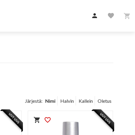

favorite

Järjestä:
Nimi
Halvin
Kallein
Oletus
UUTUUS
UUTUUS
shopping_cart
favorite_border