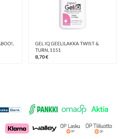
ABOO!
,
GEL IQ GEELILAKKA TWIST &
TURN
, 1151
8,70 €
PIKAKATSELU
visibility