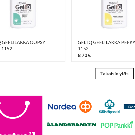
Q GEELILAKKA OOPSY
GEL IQ GEELILAKKA PEEK
, 1152
1153
8,70 €
PIKAKATSELU
PIKAKATSELU
visibility
visibility