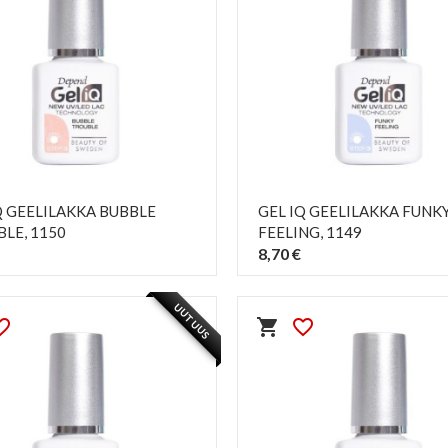
Q GEELILAKKA BUBBLE
GEL IQ GEELILAKKA FUNK
BLE
, 1150
FEELING
, 1149
8,70 €
PIKAKATSELU
PIKAKATSELU
visibility
visibility
UUTUUS
e_border
shopping_cart
favorite_border