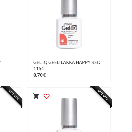
Y
GEL IQ GEELILAKKA HAPPY RED
,
1154
8,70 €
PIKAKATSELU
visibility
UUTUUS
UUTUUS
shopping_cart
favorite_border